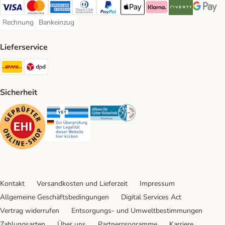
Visa Payment Method
Mastercard Payment Method
American Express Payment Method
Diners Club Payment Method
PayPal Payment Method
Apple Pay Payment Method
Klarna Payment Method
Riverty Payment 
Google P
Rechnung
Bankeinzug
Rechnung Payment Method
Bankeinzug Payment Method
Lieferservice
DHL Shipping Method
DPD Shipping Method
Sicherheit
Security
Security
Security
Kontakt
Versandkosten und Lieferzeit
Impressum
Allgemeine Geschäftsbedingungen
Digital Services Act
Vertrag widerrufen
Entsorgungs- und Umweltbestimmungen
Zahlungsarten
Über uns
Partnerprogramme
Karriere