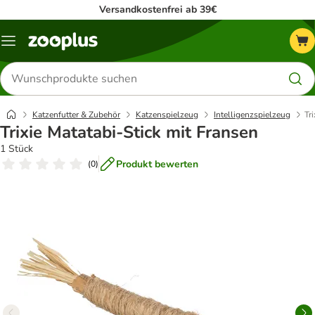
Versandkostenfrei ab 39€
Menü
Produkte
suchen
Katzenfutter & Zubehör
Katzenspielzeug
Intelligenzspielzeug
Tr
Trixie Matatabi-Stick mit Fransen
1 Stück
Produkt bewerten
(
0
)