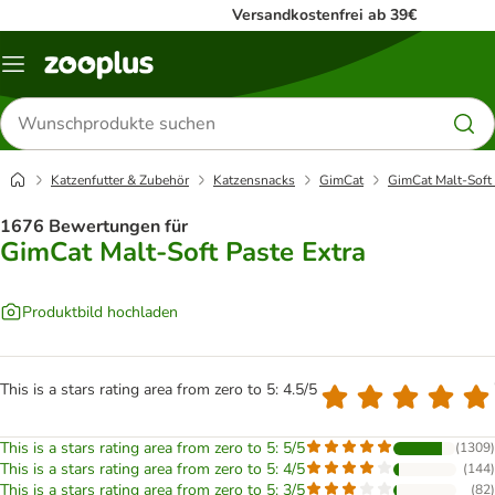
Versandkostenfrei ab 39€
Menü
Produkte
suchen
Katzenfutter & Zubehör
Katzensnacks
GimCat
GimCat Malt-Soft 
1676 Bewertungen für
GimCat Malt-Soft Paste Extra
Produktbild hochladen
This is a stars rating area from zero to 5: 4.5/5
This is a stars rating area from zero to 5: 5/5
(
1309
)
This is a stars rating area from zero to 5: 4/5
(
144
)
This is a stars rating area from zero to 5: 3/5
(
82
)