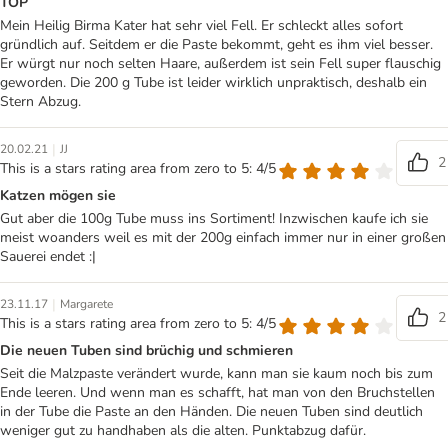
TOP
Mein Heilig Birma Kater hat sehr viel Fell. Er schleckt alles sofort
gründlich auf. Seitdem er die Paste bekommt, geht es ihm viel besser.
Er würgt nur noch selten Haare, außerdem ist sein Fell super flauschig
geworden. Die 200 g Tube ist leider wirklich unpraktisch, deshalb ein
Stern Abzug.
|
20.02.21
JJ
2
This is a stars rating area from zero to 5: 4/5
Katzen mögen sie
Gut aber die 100g Tube muss ins Sortiment! Inzwischen kaufe ich sie
meist woanders weil es mit der 200g einfach immer nur in einer großen
Sauerei endet :|
|
23.11.17
Margarete
2
This is a stars rating area from zero to 5: 4/5
Die neuen Tuben sind brüchig und schmieren
Seit die Malzpaste verändert wurde, kann man sie kaum noch bis zum
Ende leeren. Und wenn man es schafft, hat man von den Bruchstellen
in der Tube die Paste an den Händen. Die neuen Tuben sind deutlich
weniger gut zu handhaben als die alten. Punktabzug dafür.