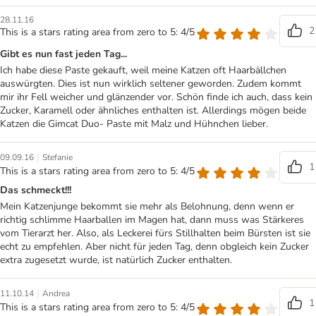
28.11.16
2
This is a stars rating area from zero to 5: 4/5
Gibt es nun fast jeden Tag...
Ich habe diese Paste gekauft, weil meine Katzen oft Haarbällchen
auswürgten. Dies ist nun wirklich seltener geworden. Zudem kommt
mir ihr Fell weicher und glänzender vor. Schön finde ich auch, dass kein
Zucker, Karamell oder ähnliches enthalten ist. Allerdings mögen beide
Katzen die Gimcat Duo- Paste mit Malz und Hühnchen lieber.
|
09.09.16
Stefanie
1
This is a stars rating area from zero to 5: 4/5
Das schmeckt!!!
Mein Katzenjunge bekommt sie mehr als Belohnung, denn wenn er
richtig schlimme Haarballen im Magen hat, dann muss was Stärkeres
vom Tierarzt her. Also, als Leckerei fürs Stillhalten beim Bürsten ist sie
echt zu empfehlen. Aber nicht für jeden Tag, denn obgleich kein Zucker
extra zugesetzt wurde, ist natürlich Zucker enthalten.
|
11.10.14
Andrea
1
This is a stars rating area from zero to 5: 4/5