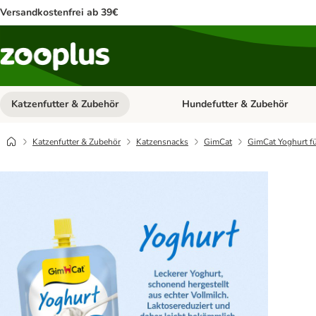
Versandkostenfrei ab 39€
Katzenfutter & Zubehör
Hundefutter & Zubehör
Kategorie-Menü öffnen: Katzenf
Katzenfutter & Zubehör
Katzensnacks
GimCat
GimCat Yoghurt f