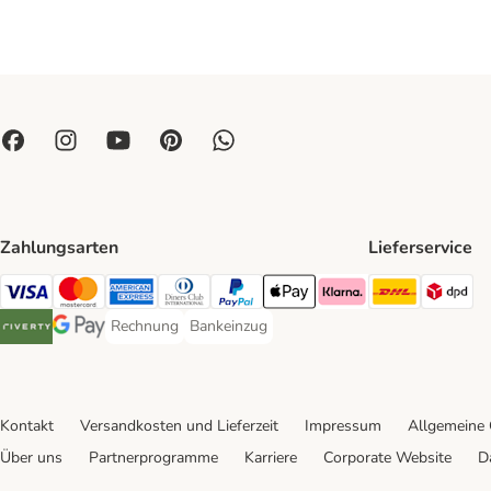
Zahlungsarten
Lieferservice
DHL Ship
DP
Visa Payment Method
Mastercard Payment Method
American Express Payment Method
Diners Club Payment Method
PayPal Payment Method
Apple Pay Payment Method
Klarna Payment Method
Rechnung
Bankeinzug
Rechnung Payment Method
Bankeinzug Payment Method
Riverty Payment Method
Google Pay Payment Method
Kontakt
Versandkosten und Lieferzeit
Impressum
Allgemeine
Über uns
Partnerprogramme
Karriere
Corporate Website
D