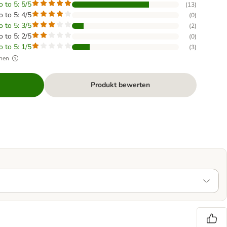
o to 5: 5/5
(
13
)
o to 5: 4/5
(
0
)
o to 5: 3/5
(
2
)
o to 5: 2/5
(
0
)
o to 5: 1/5
(
3
)
hen
Produkt bewerten