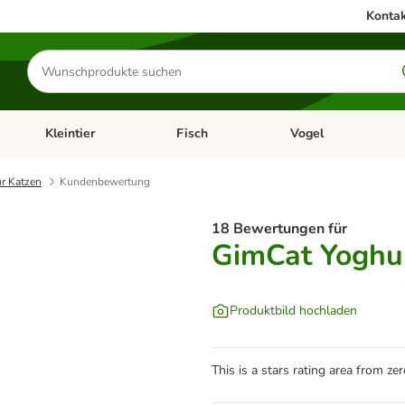
Kontak
Produkte
suchen
Kleintier
Fisch
Vogel
utter & Zubehör
Kategorie-Menü öffnen: Hundefutter & Zubehör
Kategorie-Menü öffnen: Kleintier
Kategorie-Menü öffnen
Ka
ür Katzen
Kundenbewertung
18 Bewertungen für
GimCat Yoghur
Produktbild hochladen
This is a stars rating area from zer