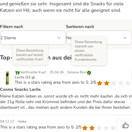
und genießen sie sehr. Insgesamt sind die Snacks für viele
Katzen ein Hit, auch wenn sie nicht für alle geeignet sind.
Filtern nach
Sortieren nach
Diese Bewertung
stammt von
Diese Bewertung
einem
basiert auf einem
verifizierten
Top‑Bewertungen aus deiner Region
verifizierten Kauf.
Kundenkonto.
|
|
Simone Borr
Verifizierter Kauf
25.04.26
Lachs (21 g)
This is a stars rating area from zero to 5: 2/5
Cosma Snacks Lachs
Meine Katzen lieben es ,sonst würde ich es nicht mehr kaufen ,da sich in
der 21g Rolle sehr viel Krümmel befinden und der Preis dafür etwas
überteuert ist , das meinen auch andere Kunden die bei Ihnen bestellen
|
04.12.17
Heike
This is a stars rating area from zero to 5: 2/5