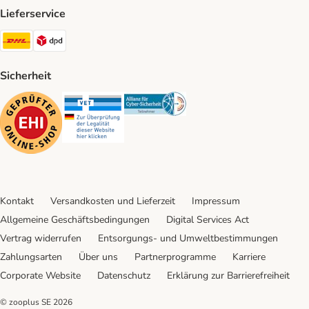
Lieferservice
DHL Shipping Method
DPD Shipping Method
Sicherheit
Security
Security
Security
Kontakt
Versandkosten und Lieferzeit
Impressum
Allgemeine Geschäftsbedingungen
Digital Services Act
Vertrag widerrufen
Entsorgungs- und Umweltbestimmungen
Zahlungsarten
Über uns
Partnerprogramme
Karriere
Corporate Website
Datenschutz
Erklärung zur Barrierefreiheit
© zooplus SE
2026