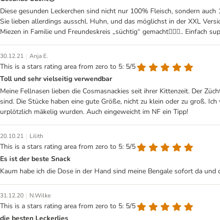
Diese gesunden Leckerchen sind nicht nur 100% Fleisch, sondern auch 1
Sie lieben allerdings ausschl. Huhn, und das möglichst in der XXL Ver
Miezen in Familie und Freundeskreis „süchtig“ gemacht👍🏼😻.. Einfach sup
|
30.12.21
Anja E.
This is a stars rating area from zero to 5: 5/5
Toll und sehr vielseitig verwendbar
Meine Fellnasen lieben die Cosmasnackies seit ihrer Kittenzeit. Der Züc
sind. Die Stücke haben eine gute Größe, nicht zu klein oder zu groß. Ic
urplötzlich mäkelig wurden. Auch eingeweicht im NF ein Tipp!
|
20.10.21
Lilith
This is a stars rating area from zero to 5: 5/5
Es ist der beste Snack
Kaum habe ich die Dose in der Hand sind meine Bengale sofort da und 
|
31.12.20
N.Wilke
This is a stars rating area from zero to 5: 5/5
die besten Leckerlies