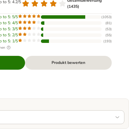
Gesamtbewertung
o to 5: 4.2/5
(1435)
o to 5: 5/5
(
1053
)
o to 5: 4/5
(
81
)
o to 5: 3/5
(
53
)
o to 5: 2/5
(
55
)
o to 5: 1/5
(
193
)
hen
Produkt bewerten