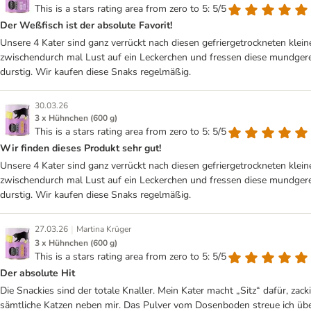
This is a stars rating area from zero to 5: 5/5
Der Weßfisch ist der absolute Favorit!
Unsere 4 Kater sind ganz verrückt nach diesen gefriergetrockneten klei
zwischendurch mal Lust auf ein Leckerchen und fressen diese mundgerec
durstig. Wir kaufen diese Snaks regelmäßig.
30.03.26
3 x Hühnchen (600 g)
This is a stars rating area from zero to 5: 5/5
Wir finden dieses Produkt sehr gut!
Unsere 4 Kater sind ganz verrückt nach diesen gefriergetrockneten klei
zwischendurch mal Lust auf ein Leckerchen und fressen diese mundgerec
durstig. Wir kaufen diese Snaks regelmäßig.
|
27.03.26
Martina Krüger
3 x Hühnchen (600 g)
This is a stars rating area from zero to 5: 5/5
Der absolute Hit
Die Snackies sind der totale Knaller. Mein Kater macht „Sitz“ dafür, zac
sämtliche Katzen neben mir. Das Pulver vom Dosenboden streue ich über n