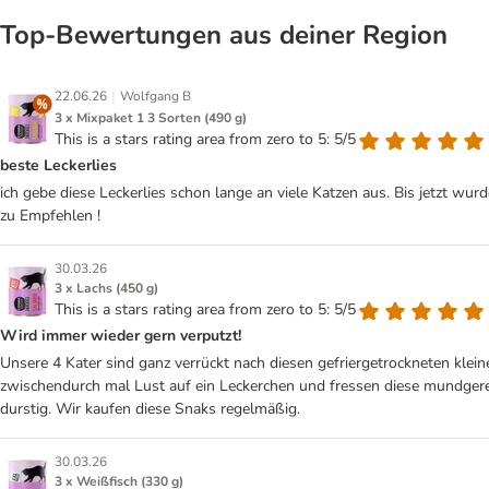
Top‑Bewertungen aus deiner Region
|
22.06.26
Wolfgang B
3 x Mixpaket 1 3 Sorten (490 g)
This is a stars rating area from zero to 5: 5/5
beste Leckerlies
ich gebe diese Leckerlies schon lange an viele Katzen aus. Bis jetzt wur
zu Empfehlen !
30.03.26
3 x Lachs (450 g)
This is a stars rating area from zero to 5: 5/5
Wird immer wieder gern verputzt!
Unsere 4 Kater sind ganz verrückt nach diesen gefriergetrockneten klei
zwischendurch mal Lust auf ein Leckerchen und fressen diese mundgerec
durstig. Wir kaufen diese Snaks regelmäßig.
30.03.26
3 x Weißfisch (330 g)