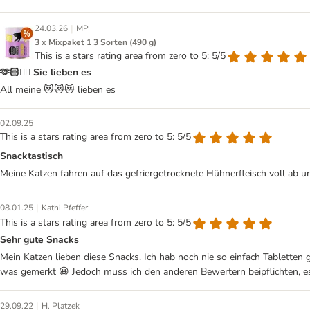
|
24.03.26
MP
3 x Mixpaket 1 3 Sorten (490 g)
This is a stars rating area from zero to 5: 5/5
🫶🏻👍🏻 Sie lieben es
All meine 😻😻😻 lieben es
02.09.25
This is a stars rating area from zero to 5: 5/5
Snacktastisch
Meine Katzen fahren auf das gefriergetrocknete Hühnerfleisch voll a
|
08.01.25
Kathi Pfeffer
This is a stars rating area from zero to 5: 5/5
Sehr gute Snacks
Mein Katzen lieben diese Snacks. Ich hab noch nie so einfach Tabletten 
was gemerkt 😀 Jedoch muss ich den anderen Bewertern beipflichten, es i
|
29.09.22
H. Platzek