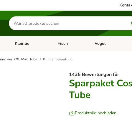
Kontak
Produkte
suchen
Kleintier
Fisch
Vogel
utter & Zubehör
Kategorie-Menü öffnen: Hundefutter & Zubehör
Kategorie-Menü öffnen: Kleintier
Kategorie-Menü öffnen
Ka
Snackies XXL Maxi Tube
Kundenbewertung
1435 Bewertungen für
Sparpaket Co
Tube
Produktbild hochladen