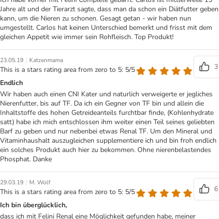
Jahre alt und der Tierarzt sagte, dass man da schon ein Diätfutter geben
kann, um die Nieren zu schonen. Gesagt getan - wir haben nun
umgestellt. Carlos hat keinen Unterschied bemerkt und frisst mit dem
gleichen Appetit wie immer sein Rohfleisch. Top Produkt!
|
23.05.19
Katzenmama
3
This is a stars rating area from zero to 5: 5/5
Endlich
Wir haben auch einen CNI Kater und naturlich verweigerte er jegliches
Nierenfutter, bis auf TF. Da ich ein Gegner von TF bin und allein die
Inhaltstoffe des hohen Getreideanteils furchtbar finde, (Kohlenhydrate
satt) habe ich mich entschlossen ihm weiter einen Teil seines geliebten
Barf zu geben und nur nebenbei etwas Renal TF. Um den Mineral und
Vitaminhaushalt auszugleichen supplementiere ich und bin froh endlich
ein solches Produkt auch hier zu bekommen. Ohne nierenbelastendes
Phosphat. Danke
|
29.03.19
M. Wolf
6
This is a stars rating area from zero to 5: 5/5
Ich bin überglücklich,
dass ich mit Felini Renal eine Möglichkeit gefunden habe, meiner