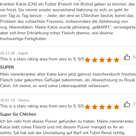
kranken Katze (CNI) ein Futter (Fleisch mit Brühe) geben zu können, das
sie frisst. Sie nimmt wieder ausreichend Nahrung zu sich; es geht ihr
von Tag zu Tag besser. – Jeder, der eine an CNInchen besitzt, kennt das
Problem des schlechten Fressens, insbesondere die Ablehnung von
sog. Nierendiäten. Meine Katze wurde jahrelang „geBARFt“, verweigerte
aber seit ihrer Erkrankung rohes Fleisch ebenso, wie diverse
hochwertige Fertigfutter.
|
25.11.18
Ingrid
5
This is a stars rating area from zero to 5: 5/5
SUPER
Mein nierenkranker alter Kater kann jetzt getrost zwischendurch frisches
Fleisch oder gekochtes Geflügel bekommen, als Abwechslung zu Royal
Canin. Ich meine, es wird seine Lebensqualität verbessern.
|
16.01.18
Verena
7
This is a stars rating area from zero to 5: 5/5
Super für CNIchen
Ich bin sehr froh dieses Pulver gefunden zu haben. Meine nierenkranke
Katze liebt rohes Fleisch und mit diesem Pulver mangelt es ihr an
nichts. Sie hat seit der Umstellung auf Barf mit Felini Renal richtig