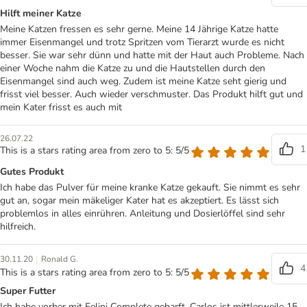
Hilft meiner Katze
Meine Katzen fressen es sehr gerne. Meine 14 Jährige Katze hatte
immer Eisenmangel und trotz Spritzen vom Tierarzt wurde es nicht
besser. Sie war sehr dünn und hatte mit der Haut auch Probleme. Nach
einer Woche nahm die Katze zu und die Hautstellen durch den
Eisenmangel sind auch weg. Zudem ist meine Katze seht gierig und
frisst viel besser. Auch wieder verschmuster. Das Produkt hilft gut und
mein Kater frisst es auch mit
26.07.22
1
This is a stars rating area from zero to 5: 5/5
Gutes Produkt
Ich habe das Pulver für meine kranke Katze gekauft. Sie nimmt es sehr
gut an, sogar mein mäkeliger Kater hat es akzeptiert. Es lässt sich
problemlos in alles einrühren. Anleitung und Dosierlöffel sind sehr
hilfreich.
|
30.11.20
Ronald G.
4
This is a stars rating area from zero to 5: 5/5
Super Futter
Ich habe vorher mit Felini Complete gebarft. Carlos ist mittlerweile 15