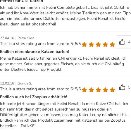
Perfekt für CNI Katzen
Ich hab bisher immer mit Felini Complete gebarft. Lisa ist jetzt 15 Jahre
alt und ihr Krea-Wert ist leicht erhöht. Meine Tierärztin gab mir den Tipp
auf ein phosphorarmes Diätfutter umzusteigen. Felini Renal ist hierfür
ideal, denn es ist phosphorfrei!
|
27.04.16
Petra Kost
4
This is a stars rating area from zero to 5: 5/5
Endlich nierenkranke Katzen barfen!
Meine Katze ist seit 5 Jahren an CNI erkrankt. Felini Renal ist ideal. Ich
gebe meiner Katze aber gegartes Fleisch, da sie durch die CNI häufig
unter Übelkeit leidet. Top Produkt!
|
12.02.16
Gunda S.
5
This is a stars rating area from zero to 5: 5/5
Endlich auch bei Zooplus erhältlich!
Ich barfe jetzt schon länger mit Felini Renal, da mein Katze CNI hat. Ich
bin sehr froh das nicht selbst ausrechnen zu müssen oder ein
Diätfertigfutter geben zu müssen, das mag Kater Lenny nämlich nicht.
Endlich kann ich das Produkt zusammen mit Katzenstreu bei Zooplus
bestellen - DANKE!