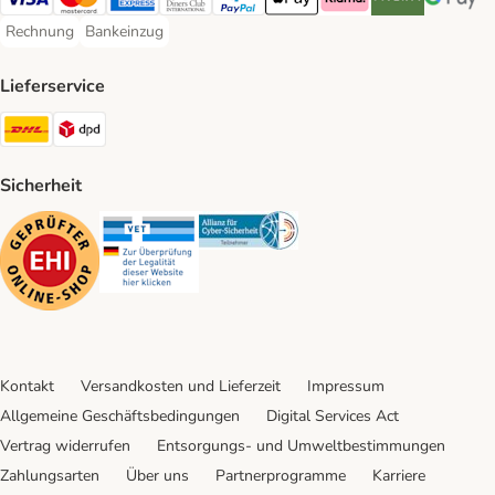
Visa Payment Method
Mastercard Payment Method
American Express Payment Method
Diners Club Payment Method
PayPal Payment Method
Apple Pay Payment Method
Klarna Payment Method
Riverty Payment 
Google P
Rechnung
Bankeinzug
Rechnung Payment Method
Bankeinzug Payment Method
Lieferservice
DHL Shipping Method
DPD Shipping Method
Sicherheit
Security
Security
Security
Kontakt
Versandkosten und Lieferzeit
Impressum
Allgemeine Geschäftsbedingungen
Digital Services Act
Vertrag widerrufen
Entsorgungs- und Umweltbestimmungen
Zahlungsarten
Über uns
Partnerprogramme
Karriere