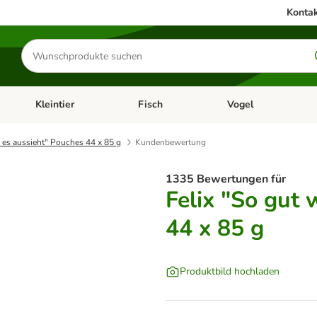
Kontak
Produkte
suchen
Kleintier
Fisch
Vogel
utter & Zubehör
Kategorie-Menü öffnen: Hundefutter & Zubehör
Kategorie-Menü öffnen: Kleintier
Kategorie-Menü öffnen
Ka
e es aussieht" Pouches 44 x 85 g
Kundenbewertung
1335 Bewertungen für
Felix "So gut 
44 x 85 g
Produktbild hochladen