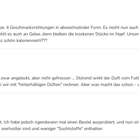
Katze. 4 Geschmacksrichtungen in abwechselnder Form. Es riecht nun auc
lt es auch an Gelee, dann bleiben die trockenen Stücke im Napf. Unsere K
nz schön kalorienreich!???
war angeleckt, aber nicht gefressen ... Störend wirkt der Duft vom Futt
n wir mit "hinterhältigen Düften" rechnen. Aber was macht das schon - 
 ist. Ich habe jedoch irgendwann mal einen Beutel ausprobiert, und nun si
n wertvoller sind und weniger "Suchtstoffe" enthalten