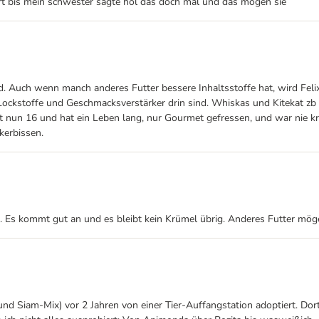
ert bis mein schwester sagte hol das doch mal und das mögen sie
ird. Auch wenn manch anderes Futter bessere Inhaltsstoffe hat, wird Fel
 Lockstoffe und Geschmacksverstärker drin sind. Whiskas und Kitekat zb
st nun 16 und hat ein Leben lang, nur Gourmet gefressen, und war nie k
kerbissen.
h. Es kommt gut an und es bleibt kein Krümel übrig. Anderes Futter mög
nd Siam-Mix) vor 2 Jahren von einer Tier-Auffangstation adoptiert. Do