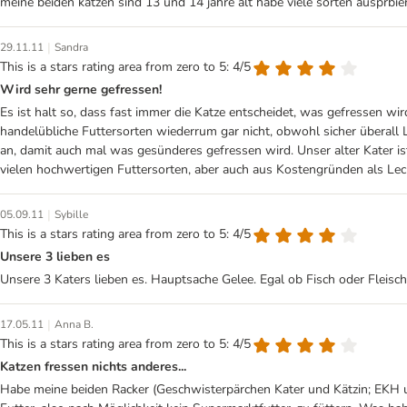
meine beiden katzen sind 13 und 14 jahre alt habe viele sorten ausprbi
|
29.11.11
Sandra
This is a stars rating area from zero to 5: 4/5
Wird sehr gerne gefressen!
Es ist halt so, dass fast immer die Katze entscheidet, was gefressen w
handelübliche Futtersorten wiederrum gar nicht, obwohl sicher überall
an, damit auch mal was gesünderes gefressen wird. Unser alter Kater i
vielen hochwertigen Futtersorten, aber auch aus Kostengründen als Lec
|
05.09.11
Sybille
This is a stars rating area from zero to 5: 4/5
Unsere 3 lieben es
Unsere 3 Katers lieben es. Hauptsache Gelee. Egal ob Fisch oder Fleisc
|
17.05.11
Anna B.
This is a stars rating area from zero to 5: 4/5
Katzen fressen nichts anderes...
Habe meine beiden Racker (Geschwisterpärchen Kater und Kätzin; EKH u