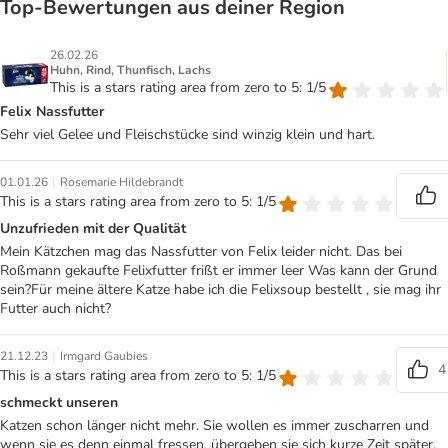
Top‑Bewertungen aus deiner Region
26.02.26
Huhn, Rind, Thunfisch, Lachs
This is a stars rating area from zero to 5: 1/5
Felix Nassfutter
Sehr viel Gelee und Fleischstücke sind winzig klein und hart.
|
01.01.26
Rosemarie Hildebrandt
This is a stars rating area from zero to 5: 1/5
Unzufrieden mit der Qualität
Mein Kätzchen mag das Nassfutter von Felix leider nicht. Das bei
Roßmann gekaufte Felixfutter frißt er immer leer Was kann der Grund
sein?Für meine ältere Katze habe ich die Felixsoup bestellt , sie mag ihr
Futter auch nicht?
|
21.12.23
Irmgard Gaubies
4
This is a stars rating area from zero to 5: 1/5
schmeckt unseren
Katzen schon länger nicht mehr. Sie wollen es immer zuscharren und
wenn sie es denn einmal fressen, übergeben sie sich kurze Zeit später.