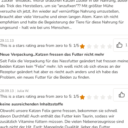
"Zucker" entdeckt. Wofür brauchen Katzen Zucker in der Nahrung, außer
als Trick des Herstellers, um sie "anzufixen"?? Mit größter Mühe
versuche ich jetzt, ihn wieder auf vernünftige Nahrung umzustellen,
braucht aber viele Versuche und einen langen Atem. Kann ich nicht
empfehlen und halte die Begeisterung der Tiere für diese Nahrung für
ungesund - halt wie bei uns Menschen...
29.11.13
1
This is a stars rating area from zero to 5: 1/5
Neue Verpackung...Katzen fressen das Futter nicht mehr
Seit Felix die Verpackung für das Nassfutter geändert hat fressen meine
beiden Katzen kein "Felix" mehr. Ich weiß nicht ob sich etwas an der
Rezeptur geändert hat aber es riecht auch anders und ich habe das
Problem, ein neues Futter für die Beiden zu finden.
|
28.09.13
Julia W.
This is a stars rating area from zero to 5: 1/5
keine ausreichenden Inhaltsstoffe
Obwohl unsere Katzen Felix gerne fressen, bekommen sie schnell
davon Durchfall! Auch enthält das Futter kein Taurin, sodass wir
zusätzlich Vitamine füttern müssen. Die vielen Nebenerzeugnisse sind
auch nicht der Hit. Fazit: Mangelnde Qualität, lieber das Futter