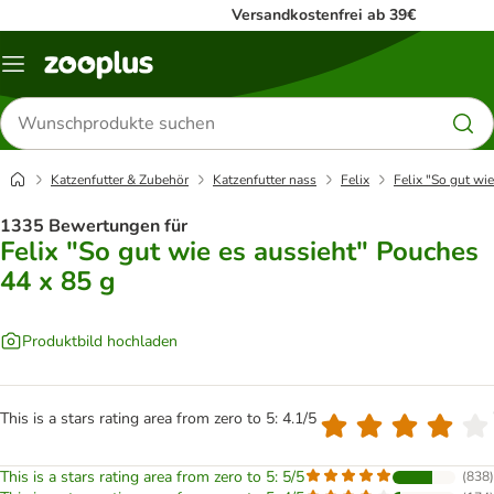
Versandkostenfrei ab 39€
Menü
Produkte
suchen
Katzenfutter & Zubehör
Katzenfutter nass
Felix
Felix "So gut wi
1335 Bewertungen für
Felix "So gut wie es aussieht" Pouches
44 x 85 g
Produktbild hochladen
This is a stars rating area from zero to 5: 4.1/5
This is a stars rating area from zero to 5: 5/5
(
838
)