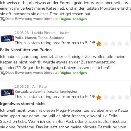
Ich weiss nicht, ob etwas an der Formel geändert wurde, aber seit etwa
einem Jahr verliert meine Katze Fell, und in den letzten Monaten erbricht
sie oft, nachdem sie dieses Produkt gefressen hat.
Diese Bewertung wurde übersetzt.
Original anzeigen
|
|
26.03.26
Lucilla Riccardi
Italien
Pollo, Manzo, Tonno, Salmone
This is a stars rating area from zero to 5: 1/5
Felix Nassfutter von Purina
Ich habe es jahrelang benutzt, aber seit einiger Zeit wollen alle meine
Katzen es nicht mehr!!!! Wurde etwas an der Zusammensetzung
geändert??? Sogar die hungrigsten Katzen lassen es stehen!!!!
Diese Bewertung wurde übersetzt.
Original anzeigen
|
|
26.03.26
A.
Polen
Kurczak, wołowina, kaczka, jagnięcina
This is a stars rating area from zero to 5: 1/5
Irgendwas stimmt nicht
Ich weiß nicht, was mit diesen Mega-Paketen los ist, aber meine Katze
schnuppert nur daran und will es nicht fressen, obwohl sie Felix-
Säckchen liebt. Wenn ich sie im 4er-Pack oder einzeln kaufe, frisst sie
sie ohne Probleme. Das ist jetzt schon meine nächste Bestellung vom