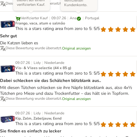
verifizierten
Diese Bewertung wurde übersetzt.
Original anzeigen
verifizierten Kauf.
Kundenkonto.
|
|
|
Ana
Verifizierter Kauf
09.07.26
Portugal
Frango, vaca, atum e salmão
This is a stars rating area from zero to 5: 5/5
Sehr gut
Die Katzen lieben es
Diese Bewertung wurde übersetzt.
Original anzeigen
|
|
09.07.26
Lidy
Niederlande
Vis- & Vlees selectie (44 x 85 g)
This is a stars rating area from zero to 5: 5/5
Dabei schlecken sie das Schälchen blitzblank aus..
Mit diesen Tütchen schlecken sie ihre Näpfe blitzeblank aus, also 4x½
Tütchen pro Mieze und dazu Trockenfutter – das hält sie in Topform.
Diese Bewertung wurde übersetzt.
Original anzeigen
|
|
09.07.26
Lidy
Niederlande
Kip, Zalm, Zabeljauw, Eend
This is a stars rating area from zero to 5: 5/5
Sie finden es einfach zu lecker