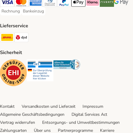
Visa Payment Method
Mastercard Payment Method
American Express Payment Method
Diners Club Payment Method
PayPal Payment Method
Apple Pay Payment Method
Klarna Payment Method
Riverty Payment 
Google P
Rechnung
Bankeinzug
Rechnung Payment Method
Bankeinzug Payment Method
Lieferservice
DHL Shipping Method
DPD Shipping Method
Sicherheit
Security
Security
Security
Kontakt
Versandkosten und Lieferzeit
Impressum
Allgemeine Geschäftsbedingungen
Digital Services Act
Vertrag widerrufen
Entsorgungs- und Umweltbestimmungen
Zahlungsarten
Über uns
Partnerprogramme
Karriere