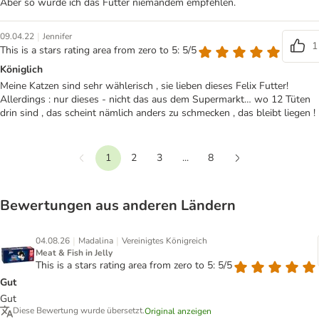
Aber so würde ich das Futter niemandem empfehlen.
|
09.04.22
Jennifer
1
This is a stars rating area from zero to 5: 5/5
Königlich
Meine Katzen sind sehr wählerisch , sie lieben dieses Felix Futter!
Allerdings : nur dieses - nicht das aus dem Supermarkt… wo 12 Tüten
drin sind , das scheint nämlich anders zu schmecken , das bleibt liegen !
1
2
3
...
8
Vorherige
Weiter
Bewertungen aus anderen Ländern
|
|
04.08.26
Madalina
Vereinigtes Königreich
Meat & Fish in Jelly
This is a stars rating area from zero to 5: 5/5
Gut
Gut
Diese Bewertung wurde übersetzt.
Original anzeigen