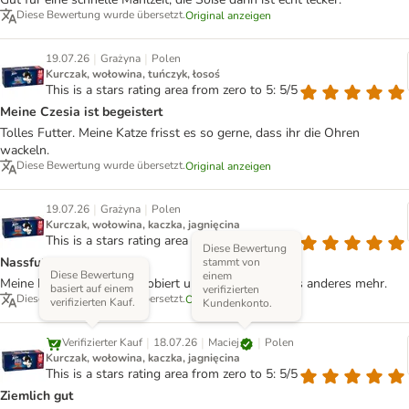
Diese Bewertung wurde übersetzt.
Original anzeigen
|
|
19.07.26
Grażyna
Polen
Kurczak, wołowina, tuńczyk, łosoś
This is a stars rating area from zero to 5: 5/5
Meine Czesia ist begeistert
Tolles Futter. Meine Katze frisst es so gerne, dass ihr die Ohren
wackeln.
Diese Bewertung wurde übersetzt.
Original anzeigen
|
|
19.07.26
Grażyna
Polen
Kurczak, wołowina, kaczka, jagnięcina
This is a stars rating area from zero to 5: 5/5
Diese Bewertung
Nassfutter für Katzen
stammt von
Diese Bewertung
einem
Meine Katze hat einmal probiert und frisst jetzt nichts anderes mehr.
basiert auf einem
verifizierten
Diese Bewertung wurde übersetzt.
Original anzeigen
verifizierten Kauf.
Kundenkonto.
|
|
|
Maciej
Verifizierter Kauf
18.07.26
Polen
Kurczak, wołowina, kaczka, jagnięcina
This is a stars rating area from zero to 5: 5/5
Ziemlich gut