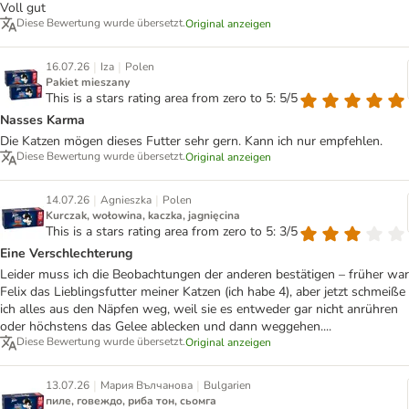
Voll gut
Diese Bewertung wurde übersetzt.
Original anzeigen
|
|
16.07.26
Iza
Polen
Pakiet mieszany
This is a stars rating area from zero to 5: 5/5
Nasses Karma
Die Katzen mögen dieses Futter sehr gern. Kann ich nur empfehlen.
Diese Bewertung wurde übersetzt.
Original anzeigen
|
|
14.07.26
Agnieszka
Polen
Kurczak, wołowina, kaczka, jagnięcina
This is a stars rating area from zero to 5: 3/5
Eine Verschlechterung
Leider muss ich die Beobachtungen der anderen bestätigen – früher war
Felix das Lieblingsfutter meiner Katzen (ich habe 4), aber jetzt schmeiße
ich alles aus den Näpfen weg, weil sie es entweder gar nicht anrühren
oder höchstens das Gelee ablecken und dann weggehen....
Diese Bewertung wurde übersetzt.
Original anzeigen
|
|
13.07.26
Мария Вълчанова
Bulgarien
пиле, говеждо, риба тон, сьомга