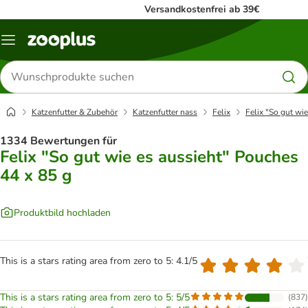
Versandkostenfrei ab 39€
Menü
Produkte
suchen
Katzenfutter & Zubehör
Katzenfutter nass
Felix
Felix "So gut wi
1334 Bewertungen für
Felix "So gut wie es aussieht" Pouches
44 x 85 g
Produktbild hochladen
This is a stars rating area from zero to 5: 4.1/5
This is a stars rating area from zero to 5: 5/5
(
837
)