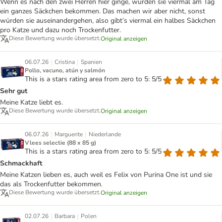
Wenn es nach den zwei Herren hier ginge, würden sie viermal am Tag
ein ganzes Säckchen bekommen. Das machen wir aber nicht, sonst
würden sie auseinandergehen, also gibt’s viermal ein halbes Säckchen
pro Katze und dazu noch Trockenfutter.
Diese Bewertung wurde übersetzt.
Original anzeigen
|
|
06.07.26
Cristina
Spanien
Pollo, vacuno, atún y salmón
This is a stars rating area from zero to 5: 5/5
Sehr gut
Meine Katze liebt es.
Diese Bewertung wurde übersetzt.
Original anzeigen
|
|
06.07.26
Marguerite
Niederlande
Vlees selectie (88 x 85 g)
This is a stars rating area from zero to 5: 5/5
Schmackhaft
Meine Katzen lieben es, auch weil es Felix von Purina One ist und sie
das als Trockenfutter bekommen.
Diese Bewertung wurde übersetzt.
Original anzeigen
|
|
02.07.26
Barbara
Polen