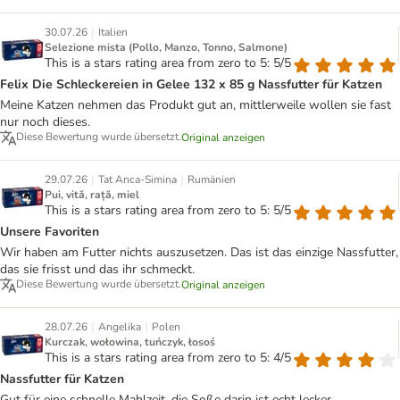
|
30.07.26
Italien
Selezione mista (Pollo, Manzo, Tonno, Salmone)
This is a stars rating area from zero to 5: 5/5
Felix Die Schleckereien in Gelee 132 x 85 g Nassfutter für Katzen
Meine Katzen nehmen das Produkt gut an, mittlerweile wollen sie fast
nur noch dieses.
Diese Bewertung wurde übersetzt.
Original anzeigen
|
|
29.07.26
Tat Anca-Simina
Rumänien
Pui, vită, rață, miel
This is a stars rating area from zero to 5: 5/5
Unsere Favoriten
Wir haben am Futter nichts auszusetzen. Das ist das einzige Nassfutter,
das sie frisst und das ihr schmeckt.
Diese Bewertung wurde übersetzt.
Original anzeigen
|
|
28.07.26
Angelika
Polen
Kurczak, wołowina, tuńczyk, łosoś
This is a stars rating area from zero to 5: 4/5
Nassfutter für Katzen
Gut für eine schnelle Mahlzeit, die Soße darin ist echt lecker.