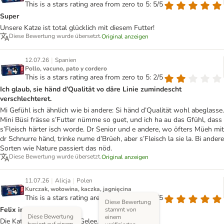
This is a stars rating area from zero to 5: 5/5
Super
Unsere Katze ist total glücklich mit diesem Futter!
Diese Bewertung wurde übersetzt.
Original anzeigen
|
12.07.26
Spanien
Pollo, vacuno, pato y cordero
This is a stars rating area from zero to 5: 2/5
Ich glaub, sie händ d’Qualität vo däre Linie zumindescht
verschlechteret.
Mi Gefühl isch ähnlich wie bi andere: Si händ d’Qualität wohl abeglasse.
Mini Büsi frässe s’Futter nümme so guet, und ich ha au das Gfühl, dass
s’Fleisch härter isch worde. Dr Senior und e andere, wo öfters Müeh mit
dr Schnurre händ, trinke nume d’Brüeh, aber s’Fleisch la sie la. Bi andere
Sorten wie Nature passiert das nöd.
Diese Bewertung wurde übersetzt.
Original anzeigen
|
|
11.07.26
Alicja
Polen
Kurczak, wołowina, kaczka, jagnięcina
This is a stars rating area from zero to 5: 5/5
Diese Bewertung
Felix im Aspik
stammt von
Diese Bewertung
einem
Die Katzen lieben Felix in Gelee.
basiert auf einem