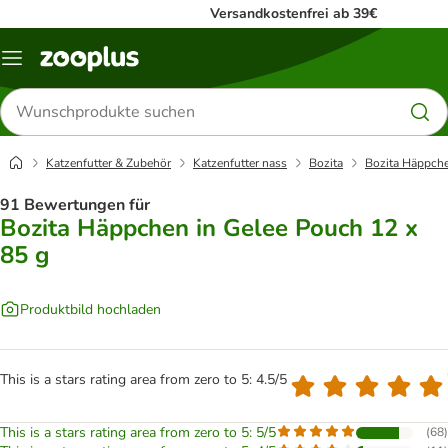
Versandkostenfrei ab 39€
Menü
Produkte
suchen
Katzenfutter & Zubehör
Katzenfutter nass
Bozita
Bozita Häppche
91 Bewertungen für
Bozita Häppchen in Gelee Pouch 12 x
85 g
Produktbild hochladen
This is a stars rating area from zero to 5: 4.5/5
This is a stars rating area from zero to 5: 5/5
(
68
)