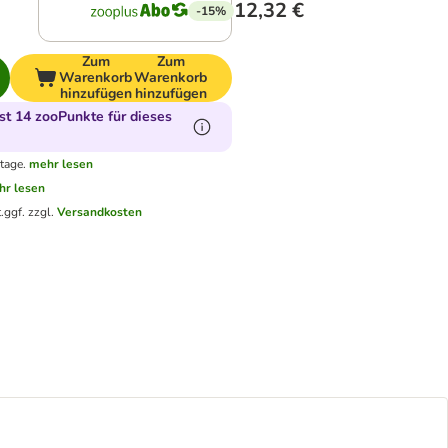
12,32 €
-15%
Zum
Zum
Warenkorb
Warenkorb
hinzufügen
hinzufügen
t 14 zooPunkte für dieses
tage.
mehr lesen
hr lesen
.
ggf. zzgl.
Versandkosten