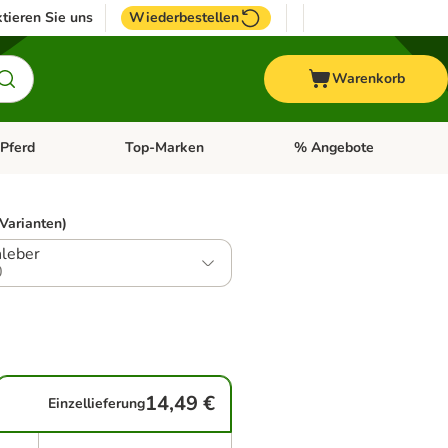
tieren Sie uns
Wiederbestellen
Warenkorb
Pferd
Top-Marken
% Angebote
: Fisch
tegorie-Menü öffnen: Vogel
Kategorie-Menü öffnen: Pferd
Kategorie-Menü öffnen: T
 Varianten)
leber
0
14,49 €
Einzellieferung