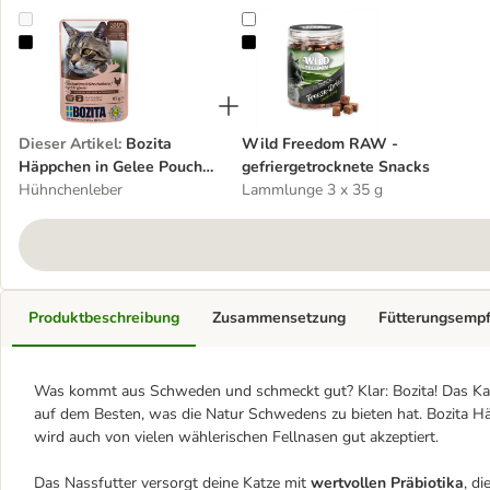
Bozita Häppchen in Gelee Pouch 12 x 85 g
Wild Freedom RAW - gefriergetro
Dieser Artikel
:
Bozita
Wild Freedom RAW -
Häppchen in Gelee Pouch
gefriergetrocknete Snacks
12 x 85 g
Hühnchenleber
Lammlunge 3 x 35 g
Produktbeschreibung
Zusammensetzung
Fütterungsemp
Was kommt aus Schweden und schmeckt gut? Klar: Bozita! Das Ka
auf dem Besten, was die Natur Schwedens zu bieten hat. Bozita Häp
wird auch von vielen wählerischen Fellnasen gut akzeptiert.
Das Nassfutter versorgt deine Katze mit
wertvollen Präbiotika
, d