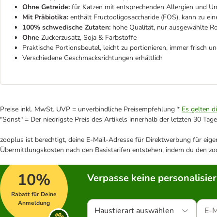
Ohne Getreide:
für Katzen mit entsprechenden Allergien und Unv
Mit Präbiotika:
enthält Fructooligosaccharide (FOS), kann zu ein
100% schwedische Zutaten:
hohe Qualität, nur ausgewählte Ro
Ohne
Zuckerzusatz, Soja & Farbstoffe
Praktische Portionsbeutel, leicht zu portionieren, immer frisch un
Verschiedene Geschmacksrichtungen erhältlich
Preise inkl. MwSt. UVP = unverbindliche Preisempfehlung *
Es gelten d
"Sonst" = Der niedrigste Preis des Artikels innerhalb der letzten 30 Tage
zooplus ist berechtigt, deine E-Mail-Adresse für Direktwerbung für eig
Übermittlungskosten nach den Basistarifen entstehen, indem du den zoo
10%
Verpasse keine personalisie
Rabatt für Deine
Anmeldung
Haustierart auswählen