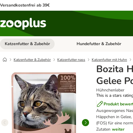
Versandkostenfrei ab 39€
Katzenfutter & Zubehör
Hundefutter & Zubehör
Kategorie-Menü öffnen: Katzenf
Katzenfutter & Zubehör
Katzenfutter nass
Katzenfutter mit Huhn
Bozita 
Gelee P
Hühnchenleber
This is a stars ratin
Produkt bewer
Ausgewogenes Nassf
Häppchen in Gelee, 
(FOS) für eine nor
Zutaten
weiter