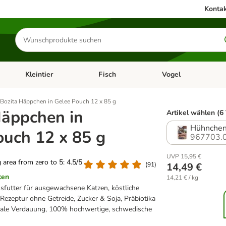
Kontak
Produkte
suchen
Kleintier
Fisch
Vogel
utter & Zubehör
Kategorie-Menü öffnen: Hundefutter & Zubehör
Kategorie-Menü öffnen: Kleintier
Kategorie-Menü öffnen
Ka
Bozita Häppchen in Gelee Pouch 12 x 85 g
Häppchen in
Artikel wählen (6
Hühnchen
ouch 12 x 85 g
967703.
UVP 15,95 €
g area from zero to 5: 4.5/5
(
91
)
14,49 €
ten
14,21 € / kg
utter für ausgewachsene Katzen, köstliche
Rezeptur ohne Getreide, Zucker & Soja, Präbiotika
male Verdauung, 100% hochwertige, schwedische