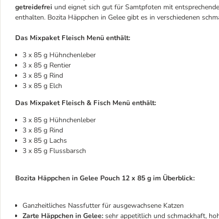
getreidefrei
und eignet sich gut für Samtpfoten mit entsprechenden
enthalten. Bozita Häppchen in Gelee gibt es in verschiedenen schm
Das Mixpaket Fleisch Menü enthält:
3 x 85 g Hühnchenleber
3 x 85 g Rentier
3 x 85 g Rind
3 x 85 g Elch
Das Mixpaket Fleisch & Fisch Menü enthält:
3 x 85 g Hühnchenleber
3 x 85 g Rind
3 x 85 g Lachs
3 x 85 g Flussbarsch
Bozita Häppchen in Gelee Pouch 12 x 85 g im Überblick:
Ganzheitliches Nassfutter für ausgewachsene Katzen
Zarte Häppchen in Gelee:
sehr appetitlich und schmackhaft, ho