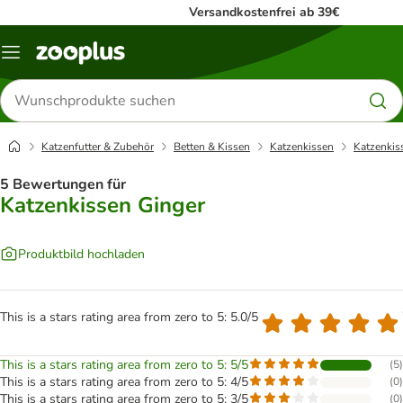
Versandkostenfrei ab 39€
Menü
Produkte
suchen
Katzenfutter & Zubehör
Betten & Kissen
Katzenkissen
Katzenkis
5 Bewertungen für
Katzenkissen Ginger
Produktbild hochladen
This is a stars rating area from zero to 5: 5.0/5
This is a stars rating area from zero to 5: 5/5
(
5
)
This is a stars rating area from zero to 5: 4/5
(
0
)
This is a stars rating area from zero to 5: 3/5
(
0
)