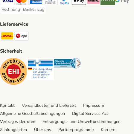
Visa Payment Method
Mastercard Payment Method
American Express Payment Method
Diners Club Payment Method
PayPal Payment Method
Apple Pay Payment Method
Klarna Payment Method
Riverty Payment 
Google P
Rechnung
Bankeinzug
Rechnung Payment Method
Bankeinzug Payment Method
Lieferservice
DHL Shipping Method
DPD Shipping Method
Sicherheit
Security
Security
Security
Kontakt
Versandkosten und Lieferzeit
Impressum
Allgemeine Geschäftsbedingungen
Digital Services Act
Vertrag widerrufen
Entsorgungs- und Umweltbestimmungen
Zahlungsarten
Über uns
Partnerprogramme
Karriere