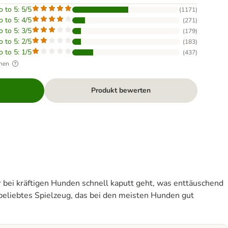
o to 5: 5/5
(
1171
)
o to 5: 4/5
(
271
)
o to 5: 3/5
(
179
)
o to 5: 2/5
(
183
)
o to 5: 1/5
(
437
)
hen
Produkt bewerten
r bei kräftigen Hunden schnell kaputt geht, was enttäuschend
in beliebtes Spielzeug, das bei den meisten Hunden gut