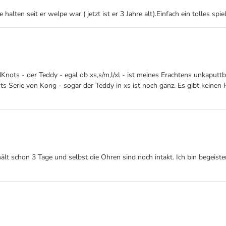
lten seit er welpe war ( jetzt ist er 3 Jahre alt).Einfach ein tolles spie
Knots - der Teddy - egal ob xs,s/m,l/xl - ist meines Erachtens unkaputtba
Serie von Kong - sogar der Teddy in xs ist noch ganz. Es gibt keinen He
lt schon 3 Tage und selbst die Ohren sind noch intakt. Ich bin begeist