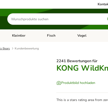
Kontak
Produkte
suchen
Kleintier
Fisch
Vogel
utter & Zubehör
Kategorie-Menü öffnen: Hundefutter & Zubehör
Kategorie-Menü öffnen: Kleintier
Kategorie-Menü öffnen
Ka
s Bears
Kundenbewertung
2241 Bewertungen für
KONG WildKn
Produktbild hochladen
This is a stars rating area from zer