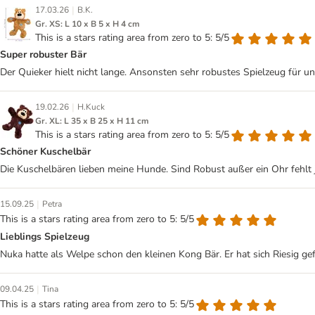
|
17.03.26
B.K.
Gr. XS: L 10 x B 5 x H 4 cm
This is a stars rating area from zero to 5: 5/5
Super robuster Bär
Der Quieker hielt nicht lange. Ansonsten sehr robustes Spielzeug für u
|
19.02.26
H.Kuck
Gr. XL: L 35 x B 25 x H 11 cm
This is a stars rating area from zero to 5: 5/5
Schöner Kuschelbär
Die Kuschelbären lieben meine Hunde. Sind Robust außer ein Ohr fehlt j
|
15.09.25
Petra
This is a stars rating area from zero to 5: 5/5
Lieblings Spielzeug
Nuka hatte als Welpe schon den kleinen Kong Bär. Er hat sich Riesig gef
|
09.04.25
Tina
This is a stars rating area from zero to 5: 5/5