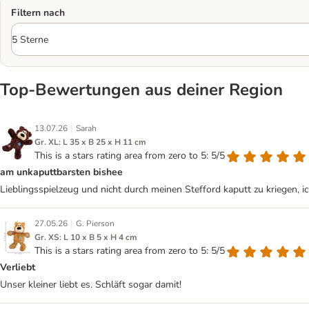
Filtern nach
Top‑Bewertungen aus deiner Region
|
13.07.26
Sarah
Gr. XL: L 35 x B 25 x H 11 cm
This is a stars rating area from zero to 5: 5/5
am unkaputtbarsten bishee
Lieblingsspielzeug und nicht durch meinen Stefford kaputt zu kriegen, ic
|
27.05.26
G. Pierson
Gr. XS: L 10 x B 5 x H 4 cm
This is a stars rating area from zero to 5: 5/5
Verliebt
Unser kleiner liebt es. Schläft sogar damit!