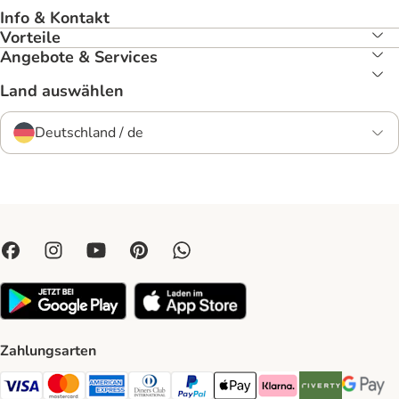
Info & Kontakt
Vorteile
Angebote & Services
Land auswählen
Deutschland / de
Zahlungsarten
Visa Payment Method
Mastercard Payment Method
American Express Payment Method
Diners Club Payment Method
PayPal Payment Method
Apple Pay Payment Method
Klarna Payment Method
Riverty Payment 
Google P