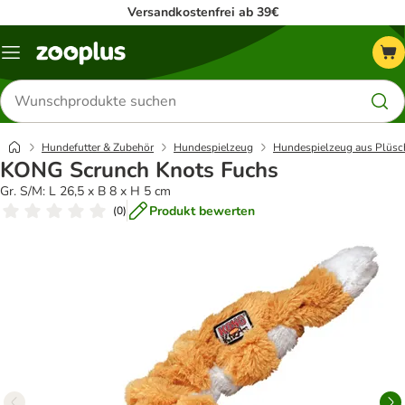
Versandkostenfrei ab 39€
Menü
Produkte
suchen
Hundefutter & Zubehör
Hundespielzeug
Hundespielzeug aus Plüsc
KONG Scrunch Knots Fuchs
Gr. S/M: L 26,5 x B 8 x H 5 cm
Produkt bewerten
(
0
)