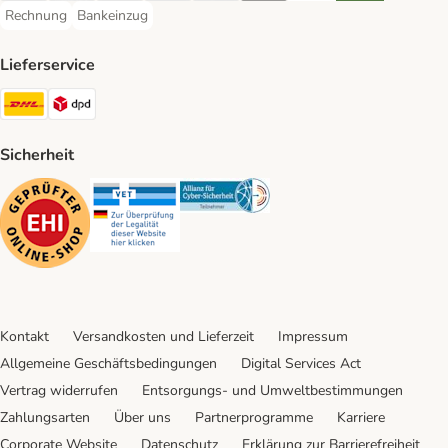
Rechnung
Bankeinzug
Rechnung Payment Method
Bankeinzug Payment Method
Lieferservice
DHL Shipping Method
DPD Shipping Method
Sicherheit
Security
Security
Security
Kontakt
Versandkosten und Lieferzeit
Impressum
Allgemeine Geschäftsbedingungen
Digital Services Act
Vertrag widerrufen
Entsorgungs- und Umweltbestimmungen
Zahlungsarten
Über uns
Partnerprogramme
Karriere
Corporate Website
Datenschutz
Erklärung zur Barrierefreiheit