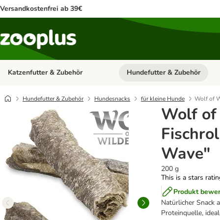
Versandkostenfrei ab 39€
Katzenfutter & Zubehör
Hundefutter & Zubehör
Kategorie-Menü öffnen: Katzenf
Hundefutter & Zubehör
Hundesnacks
für kleine Hunde
Wolf of W
Wolf of
Fischrol
Wave"
200 g
This is a stars rati
Produkt bewe
Natürlicher Snack 
Proteinquelle, idea