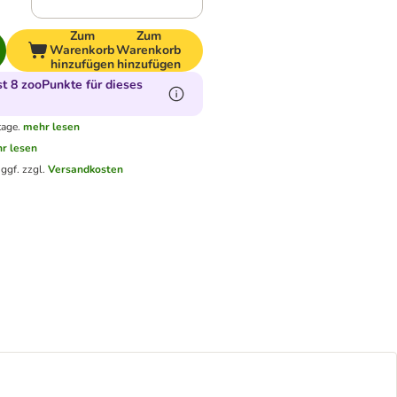
Zum
Zum
Warenkorb
Warenkorb
hinzufügen
hinzufügen
 8 zooPunkte für dieses
tage.
mehr lesen
r lesen
.
ggf. zzgl.
Versandkosten