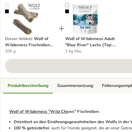
Wolf of Wilderness Fischrollen "Altlantic Wave"
Wolf of Wilderness Adult "Blue Ri
Dieser Artikel
:
Wolf of
Wolf of Wilderness Adult
Wilderness Fischrollen
"Blue River" Lachs (Top-
"Altlantic Wave"
200 g
seller)
1 kg Neu
Produktbeschreibung
Zusammensetzung
Fütterungsemp
Wolf of Wilderness "Wild Che
ws" Fischrollen:
Orientiert an den Ernährungsgewohnheiten des Wolfs in der 
100 % getreidefrei
: auch für Hunde geeignet, die an einer Getrei