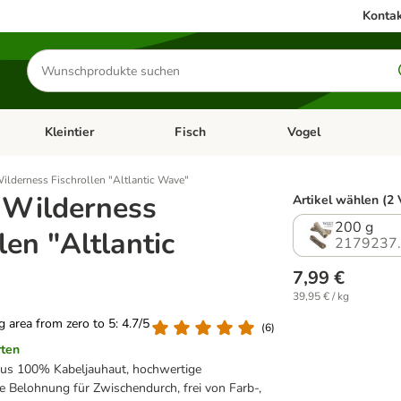
Kontak
Produkte
suchen
Kleintier
Fisch
Vogel
utter & Zubehör
Kategorie-Menü öffnen: Hundefutter & Zubehör
Kategorie-Menü öffnen: Kleintier
Kategorie-Menü öffnen
Ka
ilderness Fischrollen "Altlantic Wave"
 Wilderness
Artikel wählen (2 
200 g
len "Altlantic
2179237
7,99 €
39,95 € / kg
ng area from zero to 5: 4.7/5
(
6
)
rten
aus 100% Kabeljauhaut, hochwertige
le Belohnung für Zwischendurch, frei von Farb-,