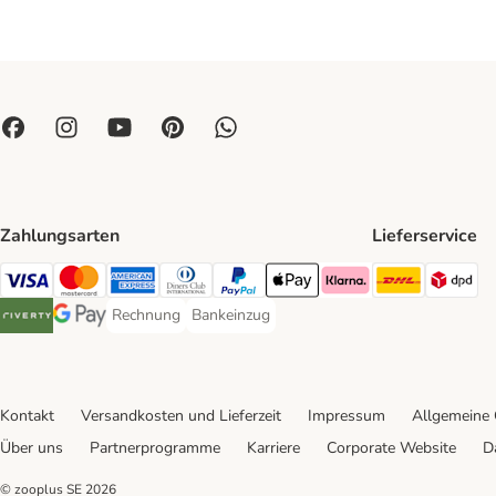
Zahlungsarten
Lieferservice
DHL Ship
DP
Visa Payment Method
Mastercard Payment Method
American Express Payment Method
Diners Club Payment Method
PayPal Payment Method
Apple Pay Payment Method
Klarna Payment Method
Rechnung
Bankeinzug
Rechnung Payment Method
Bankeinzug Payment Method
Riverty Payment Method
Google Pay Payment Method
Kontakt
Versandkosten und Lieferzeit
Impressum
Allgemeine
Über uns
Partnerprogramme
Karriere
Corporate Website
D
© zooplus SE
2026