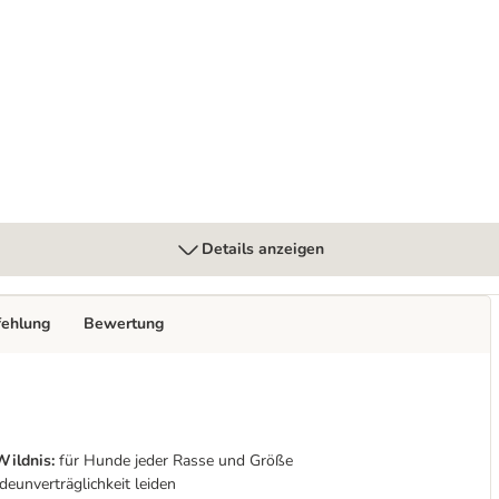
ver" Lachs (Top-seller)
Details anzeigen
fehlung
Bewertung
Wildnis:
für Hunde jeder Rasse und Größe
deunverträglichkeit leiden