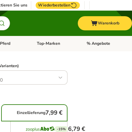
tieren Sie uns
Wiederbestellen
Warenkorb
Pferd
Top-Marken
% Angebote
: Fisch
tegorie-Menü öffnen: Vogel
Kategorie-Menü öffnen: Pferd
Kategorie-Menü öffnen: T
Varianten)
.0
7,99 €
Einzellieferung
6,79 €
-15%