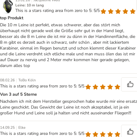
|
13.02.26
Jacqueline Weis
Leine: 10 m lang
This is a stars rating area from zero to 5: 5/5
top Produkt
Die 10 m Leine ist perfekt, etwas schwerer, aber das stört mich
überhaupt nicht gerade weil die Größe sehr gut in der Hand liegt,
besser als die 8 m Leine die ist mir zu dünn in der Handinnenfläche, die
8 m gibt es derzeit auch in schwarz, sehr schön , aber mit lackiertem
Karabiner, einmal im Regen benutzt und schon klemmt dieser Karabiner
und die Leine verdreht sich etliche male und man muss ölen das ist mir
auf Dauer zu nervig und 2 Meter mehr kommen hier gerade gelegen,
darum alles top
|
08.02.26
ToBo Köln
This is a stars rating area from zero to 5: 5/5
Von 3 auf 5 Sterne
Nachdem ich mit dem Hersteller gesprochen habe wurde mir eine ersatz
Leine geschickt. Das Gewicht der Leine ist noch akzeptabel, ist ja ein
großer Hund und Leine soll ja halten und nicht auseinander Fliegen!!!
|
14.09.25
Elke
This is a stars rating area from zero to 5: 5/5