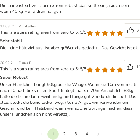
Die Leine ist schwer aber extrem robust ,das sollte sie ja auch sein
wenn 40 kg Hund dran hängen
|
17.03.21
Annkathrin
2
This is a stars rating area from zero to 5: 5/5
Sehr stabil
Die Leine hält viel aus. Ist aber größer als gedacht... Das Gewicht ist ok.
|
20.02.21
P aus E.
1
This is a stars rating area from zero to 5: 5/5
Super Robust!
Unser Hundchen bringt 50kg auf die Waage. Wenn sie 10m von rechts
nach 10 nach links einen Spurt hinlegt, hat sie 20m Anlauf. Ich, 88kg,
halte die Leine dann zweihändig und fliege gut 2m durch die Luft. Das
alles steckt die Leine locker weg. (Keine Angst, wir verwenden ein
Geschirr und kein Halsband wenn wir solche Sprünge machen, dass
unser Hundchen sich nicht verletzt).
1
2
3
4
Vorherige
Weiter