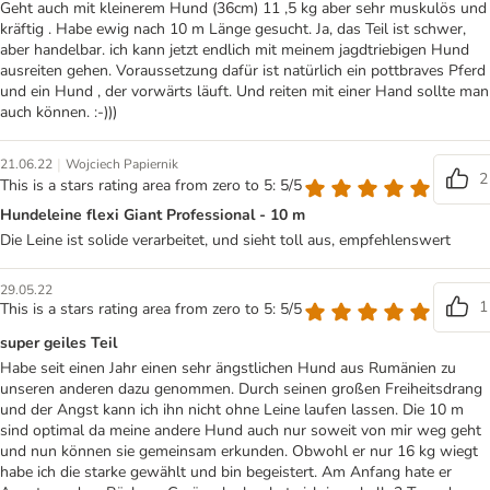
Geht auch mit kleinerem Hund (36cm) 11 ,5 kg aber sehr muskulös und
kräftig . Habe ewig nach 10 m Länge gesucht. Ja, das Teil ist schwer,
aber handelbar. ich kann jetzt endlich mit meinem jagdtriebigen Hund
ausreiten gehen. Voraussetzung dafür ist natürlich ein pottbraves Pferd
und ein Hund , der vorwärts läuft. Und reiten mit einer Hand sollte man
auch können. :-)))
|
21.06.22
Wojciech Papiernik
2
This is a stars rating area from zero to 5: 5/5
Hundeleine flexi Giant Professional - 10 m
Die Leine ist solide verarbeitet, und sieht toll aus, empfehlenswert
29.05.22
1
This is a stars rating area from zero to 5: 5/5
super geiles Teil
Habe seit einen Jahr einen sehr ängstlichen Hund aus Rumänien zu
unseren anderen dazu genommen. Durch seinen großen Freiheitsdrang
und der Angst kann ich ihn nicht ohne Leine laufen lassen. Die 10 m
sind optimal da meine andere Hund auch nur soweit von mir weg geht
und nun können sie gemeinsam erkunden. Obwohl er nur 16 kg wiegt
habe ich die starke gewählt und bin begeistert. Am Anfang hate er