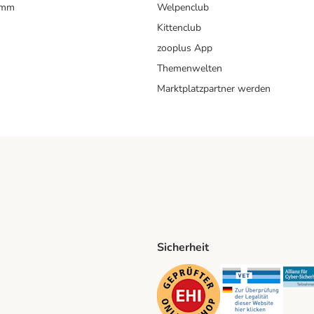
amm
Welpenclub
Kittenclub
zooplus App
Themenwelten
Marktplatzpartner werden
Sicherheit
ping Method
D Shipping Method
Security
Securit