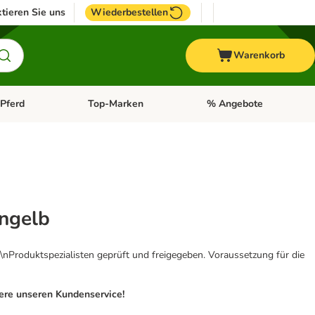
tieren Sie uns
Wiederbestellen
Warenkorb
Pferd
Top-Marken
% Angebote
: Fisch
tegorie-Menü öffnen: Vogel
Kategorie-Menü öffnen: Pferd
Kategorie-Menü öffnen: T
ongelb
\nProduktspezialisten geprüft und freigegeben. Voraussetzung für die
iere unseren Kundenservice!