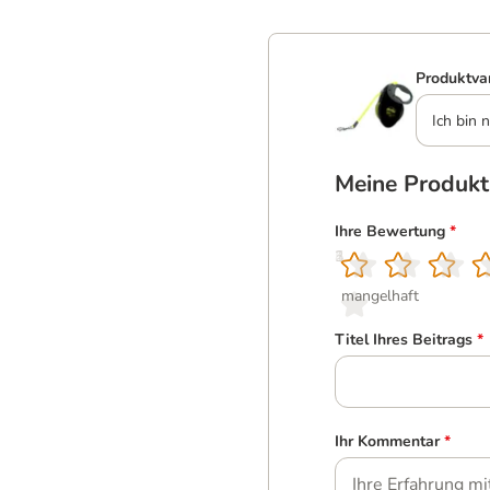
Produktva
Ich bin n
Meine Produk
Ihre Bewertung
*
1
2
3
4
5
mangelhaft
Titel Ihres Beitrags
*
Ihr Kommentar
*