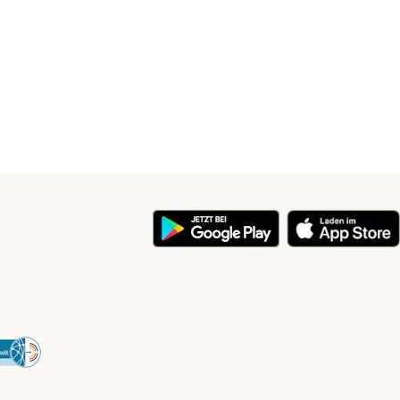
y
Security