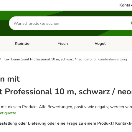
Kontak
Produkte
suchen
Kleintier
Fisch
Vogel
utter & Zubehör
Kategorie-Menü öffnen: Hundefutter & Zubehör
Kategorie-Menü öffnen: Kleintier
Kategorie-Menü öffnen
Ka
flexi Leine Giant Professional 10 m, schwarz / neongelb
Kundenbewertung
n mit
nt Professional 10 m, schwarz / ne
g mit diesem Produkt. Alle Bewertungen, positiv wie negativ, werden von
etiquette
.
estellung oder Lieferung oder eine Frage zu einem Produkt? Kontakt