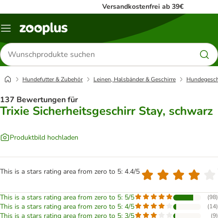
Versandkostenfrei ab 39€
Menü
Produkte
suchen
Hundefutter & Zubehör
Leinen, Halsbänder & Geschirre
Hundegesch
137 Bewertungen für
Trixie Sicherheitsgeschirr Stay, schwarz
Produktbild hochladen
This is a stars rating area from zero to 5: 4.4/5
This is a stars rating area from zero to 5: 5/5
(
98
)
This is a stars rating area from zero to 5: 4/5
(
14
)
This is a stars rating area from zero to 5: 3/5
(
9
)