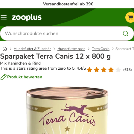
Versandkostenfrei ab 39€
Menü
Produkte
suchen
Hundefutter & Zubehör
Hundefutter nass
Terra Canis
Sparpaket T
Sparpaket Terra Canis 12 x 800 g
Mix Kaninchen & Rind
This is a stars rating area from zero to 5: 4.4/5
(
613
)
Produkt bewerten