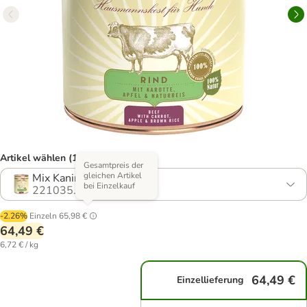
Artikel wählen (11 Varianten)
Gesamtpreis der
gleichen Artikel
Mix Kaninchen & Rind
bei Einzelkauf
221035.11
-2.26%
Einzeln
65,98 €
64,49 €
6,72 € / kg
64,49 €
Einzellieferung