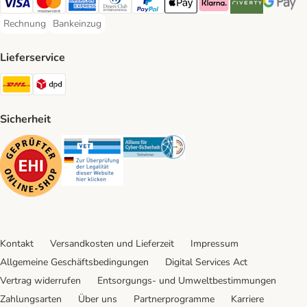
Visa Payment Method
Mastercard Payment Method
American Express Payment Method
Diners Club Payment Method
PayPal Payment Method
Apple Pay Payment Method
Klarna Payment Method
Riverty Payment 
Google P
Rechnung
Bankeinzug
Rechnung Payment Method
Bankeinzug Payment Method
Lieferservice
DHL Shipping Method
DPD Shipping Method
Sicherheit
Security
Security
Security
Kontakt
Versandkosten und Lieferzeit
Impressum
Allgemeine Geschäftsbedingungen
Digital Services Act
Vertrag widerrufen
Entsorgungs- und Umweltbestimmungen
Zahlungsarten
Über uns
Partnerprogramme
Karriere