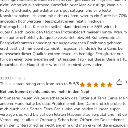
nicht. Wenn ich ausreichend Kartoffeln oder Maniok zufüge, kann ein
Futter gleichzeitig getreidefrei sein, gut sättigen und eine feste
Konsitenz haben. Ich kann mir nicht erklären, warum ein Futter bei 70%
angeblich hochwertiger Fleischzutat einen relativ niedrigen
Proteingehalt hat. Koche ich selbst, dann decken nur 55% wirklich
gutes Fleisch locker den täglichen Proteinbedarf meiner Hunde. Warum
man auf eine Kohlehydratquelle verzichtet, obwohl Kohlehydrate als
Energielieferanten unbedingt zur ausgewogenen Ernährung gehören,
erschließt sich mir ebenfalls nicht. Insgesamt finde ich Terra Canis bei
durchschnittlicher Qualität extrem teuer. Ich benötige Fertigfutter nur
für den einen oder anderen sehr stressigen Tag - auf dieser Basis ist TC
brauchbar. Als Hauptfutter würde ich es nicht verwenden.
|
31.03.14
Tanja
1
This is a stars rating area from zero to 5: 5/5
Bei uns kommt nichts anderes mehr in den Napf
Mit unserer neuen Welpe wechselte ich das Futter auf Terra Canis. Mein
anderer Hund hatte bis dato Probleme mit dem Darm und ich probierte
mich durch viele Sorten. Terra Canis wird von beiden Hunden super
vertragen, es wird bis auf den letzten Happen alles verputzt und mit der
Verdauung ist alles in Ordnung. Schon beim Öffnen der Dose erkennt
man den Unterschied: es riecht angehm und man erkennt die einzelnden