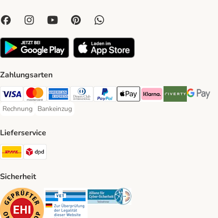
Zahlungsarten
Visa Payment Method
Mastercard Payment Method
American Express Payment Method
Diners Club Payment Method
PayPal Payment Method
Apple Pay Payment Method
Klarna Payment Method
Riverty Payment 
Google P
Rechnung
Bankeinzug
Rechnung Payment Method
Bankeinzug Payment Method
Lieferservice
DHL Shipping Method
DPD Shipping Method
Sicherheit
Security
Security
Security