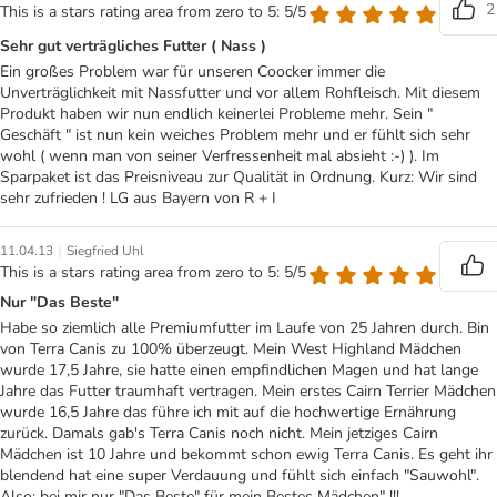
2
This is a stars rating area from zero to 5: 5/5
Sehr gut verträgliches Futter ( Nass )
Ein großes Problem war für unseren Coocker immer die
Unverträglichkeit mit Nassfutter und vor allem Rohfleisch. Mit diesem
Produkt haben wir nun endlich keinerlei Probleme mehr. Sein "
Geschäft " ist nun kein weiches Problem mehr und er fühlt sich sehr
wohl ( wenn man von seiner Verfressenheit mal absieht :-) ). Im
Sparpaket ist das Preisniveau zur Qualität in Ordnung. Kurz: Wir sind
sehr zufrieden ! LG aus Bayern von R + I
|
11.04.13
Siegfried Uhl
This is a stars rating area from zero to 5: 5/5
Nur "Das Beste"
Habe so ziemlich alle Premiumfutter im Laufe von 25 Jahren durch. Bin
von Terra Canis zu 100% überzeugt. Mein West Highland Mädchen
wurde 17,5 Jahre, sie hatte einen empfindlichen Magen und hat lange
Jahre das Futter traumhaft vertragen. Mein erstes Cairn Terrier Mädchen
wurde 16,5 Jahre das führe ich mit auf die hochwertige Ernährung
zurück. Damals gab's Terra Canis noch nicht. Mein jetziges Cairn
Mädchen ist 10 Jahre und bekommt schon ewig Terra Canis. Es geht ihr
blendend hat eine super Verdauung und fühlt sich einfach "Sauwohl".
Also: bei mir nur "Das Beste" für mein Bestes Mädchen" !!!