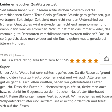
Leider erheblicher Qualitätsverlust
Seit Jahren haben wir unserem altdeutschen Schäferhund die
verschiedenen Sorten Terra Canis gefüttert. Wurde gern gefressen, gut
vertragen. Seit einiger Zeit sieht man nicht nur den Unterschied zur
früheren Qualität, es wird entweder gar nicht erst angenommen und
wenn, dann wird es erbrochen. Warum hat man das immer wieder, das
vormals gute Rezepturen verschlimmbessert werden müssen?! Das ist
so ärgerlich, dass man wieder auf die Suche gehen muss, gerade bei
älteren Hunden.
|
21.05.21
Ivonne
This is a stars rating area from zero to 5: 5/5
Super
Unser Akita Welpe hat sehr schlecht gefressen. Da die Rasse aufgrund
des dichten Fells zu Hautproblemen neigt und wir auch Allergien so
gut es geht ausschließen wollten, haben wir getreidefreies Futter
gesucht. Dass das Futter in Lebensmittelqualität ist, riecht man auch
bzw. es stinkt im Gegensatz zu dem üblichen Nassfutter überhaupt
nicht. Keine Blähungen, super Verträglichkeit. Wir mischen es mit Josera
Welpentrockenfutter und seitdem isst er richtig ordentlich und freut
sich auf das Essen.