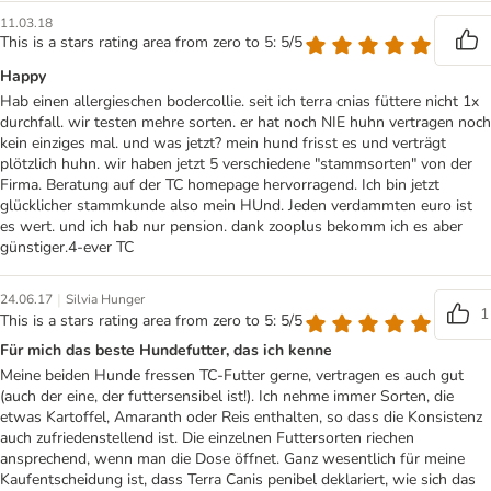
11.03.18
This is a stars rating area from zero to 5: 5/5
Happy
Hab einen allergieschen bodercollie. seit ich terra cnias füttere nicht 1x
durchfall. wir testen mehre sorten. er hat noch NIE huhn vertragen noch
kein einziges mal. und was jetzt? mein hund frisst es und verträgt
plötzlich huhn. wir haben jetzt 5 verschiedene "stammsorten" von der
Firma. Beratung auf der TC homepage hervorragend. Ich bin jetzt
glücklicher stammkunde also mein HUnd. Jeden verdammten euro ist
es wert. und ich hab nur pension. dank zooplus bekomm ich es aber
günstiger.4-ever TC
|
24.06.17
Silvia Hunger
1
This is a stars rating area from zero to 5: 5/5
Für mich das beste Hundefutter, das ich kenne
Meine beiden Hunde fressen TC-Futter gerne, vertragen es auch gut
(auch der eine, der futtersensibel ist!). Ich nehme immer Sorten, die
etwas Kartoffel, Amaranth oder Reis enthalten, so dass die Konsistenz
auch zufriedenstellend ist. Die einzelnen Futtersorten riechen
ansprechend, wenn man die Dose öffnet. Ganz wesentlich für meine
Kaufentscheidung ist, dass Terra Canis penibel deklariert, wie sich das