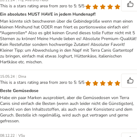
|
20.11.24
Fly, Ava und Heidi
This is a stars rating area from zero to 5: 5/5
Ein absolutes MUST HAVE in jedem Hundenapf!
Man könnte sich beschweren über die Gebindegröße wenn man einen
kleinen Minihund hat ODER man friert es portionsweise einfach ein!
*Augenrollen* Also es gibt keinen Grund dieses tolle Futter nicht mit 5
Sternen zu krönen! Meine Hunde lieben es! Absolute Premium-Qualität!
Kein Restefutter sondern hochwertige Zutaten! Absoluter Favorit!
Kleiner Tipp: um Abwechslung in den Napf mit Terra Canis Gartentopf
zu bringen, einfach mal etwas Joghurt, Hüttenkäse, italienischen
Hartkäse etc. mischen.
|
15.05.24
Dina
This is a stars rating area from zero to 5: 5/5
Beste Gemüsedose
Habe ein paar Marken ausprobiert, aber die Gemüsedosen von Terra
Canis sind einfach die Besten (wenn auch leider nicht die Günstigsten),
sowohl von den Inhaltsstoffen, als auch von der Konsistenz und dem
Geruch. Bestelle ich regelmäßig, wird auch gut vertragen und gerne
gefressen.
|
08.12.22
VSu