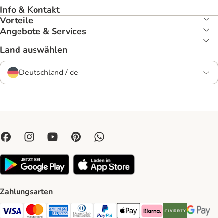
Info & Kontakt
Vorteile
Angebote & Services
Land auswählen
Deutschland / de
Zahlungsarten
Visa Payment Method
Mastercard Payment Method
American Express Payment Method
Diners Club Payment Method
PayPal Payment Method
Apple Pay Payment Method
Klarna Payment Method
Riverty Payment 
Google P