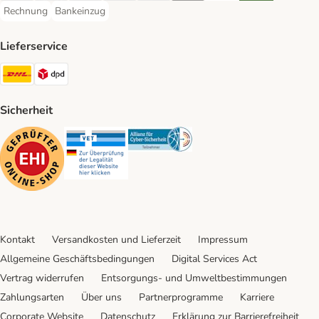
Rechnung
Bankeinzug
Rechnung Payment Method
Bankeinzug Payment Method
Lieferservice
DHL Shipping Method
DPD Shipping Method
Sicherheit
Security
Security
Security
Kontakt
Versandkosten und Lieferzeit
Impressum
Allgemeine Geschäftsbedingungen
Digital Services Act
Vertrag widerrufen
Entsorgungs- und Umweltbestimmungen
Zahlungsarten
Über uns
Partnerprogramme
Karriere
Corporate Website
Datenschutz
Erklärung zur Barrierefreiheit