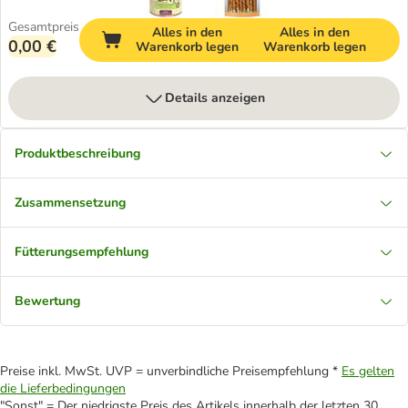
Gesamtpreis
Alles in den
Alles in den
0,00 €
Warenkorb legen
Warenkorb legen
Details anzeigen
Produktbeschreibung
Zusammensetzung
Fütterungsempfehlung
Bewertung
Preise inkl. MwSt. UVP = unverbindliche Preisempfehlung *
Es gelten
die Lieferbedingungen
"Sonst" = Der niedrigste Preis des Artikels innerhalb der letzten 30