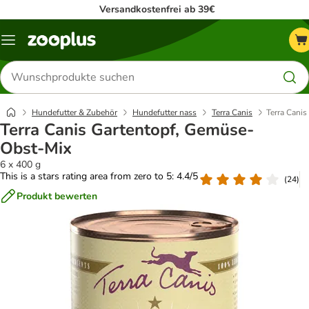
Versandkostenfrei ab 39€
Menü
Produkte
suchen
Hundefutter & Zubehör
Hundefutter nass
Terra Canis
Terra Cani
Terra Canis Gartentopf, Gemüse-
Obst-Mix
6 x 400 g
This is a stars rating area from zero to 5: 4.4/5
(
24
)
Produkt bewerten