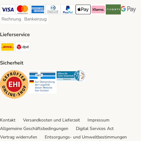
Visa Payment Method
Mastercard Payment Method
American Express Payment Method
Diners Club Payment Method
PayPal Payment Method
Apple Pay Payment Method
Klarna Payment Method
Riverty Payment 
Google P
Rechnung
Bankeinzug
Rechnung Payment Method
Bankeinzug Payment Method
Lieferservice
DHL Shipping Method
DPD Shipping Method
Sicherheit
Security
Security
Security
Kontakt
Versandkosten und Lieferzeit
Impressum
Allgemeine Geschäftsbedingungen
Digital Services Act
Vertrag widerrufen
Entsorgungs- und Umweltbestimmungen