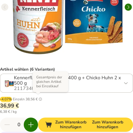
Artikel wählen (6 Varianten)
Kennerfleisch Huhn 12 x 400 g + Chicko Huhn 2 x
Gesamtpreis der
gleichen Artikel
500 g
bei Einzelkauf
2117340.0
-4.07%
Einzeln
38,56 €
36,99 €
6,38 € / kg
Zum Warenkorb
Zum Warenkorb
hinzufügen
hinzufügen