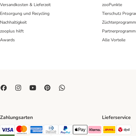
Versandkosten & Lieferzeit
zooPunkte
Entsorgung und Recycling
Tierschutz Progr
Nachhaltigkeit
Züchterprogramm
zooplus hilft
Partnerprogramm
Awards
Alle Vorteile
Zahlungsarten
Lieferservice
DHL Ship
DP
Visa Payment Method
Mastercard Payment Method
American Express Payment Method
Diners Club Payment Method
PayPal Payment Method
Apple Pay Payment Method
Klarna Payment Method