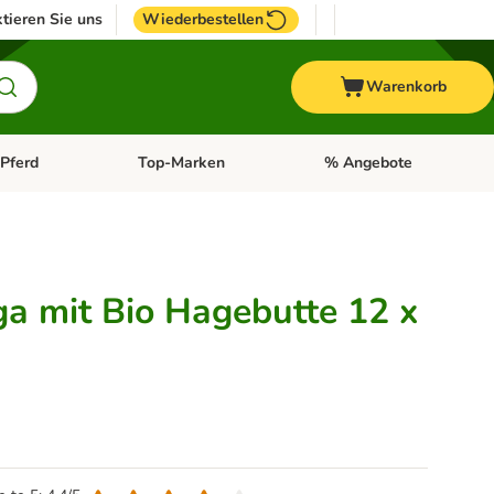
tieren Sie uns
Wiederbestellen
Warenkorb
Pferd
Top-Marken
% Angebote
: Fisch
tegorie-Menü öffnen: Vogel
Kategorie-Menü öffnen: Pferd
Kategorie-Menü öffnen: T
ga mit Bio Hagebutte 12 x