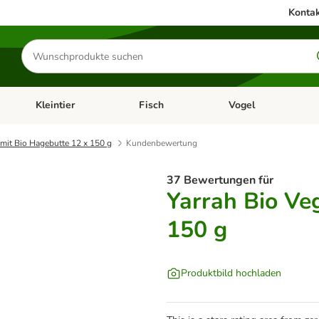
Kontak
Produkte
suchen
Kleintier
Fisch
Vogel
utter & Zubehör
Kategorie-Menü öffnen: Hundefutter & Zubehör
Kategorie-Menü öffnen: Kleintier
Kategorie-Menü öffnen
Ka
 mit Bio Hagebutte 12 x 150 g
Kundenbewertung
37 Bewertungen für
Yarrah Bio Ve
150 g
Produktbild hochladen