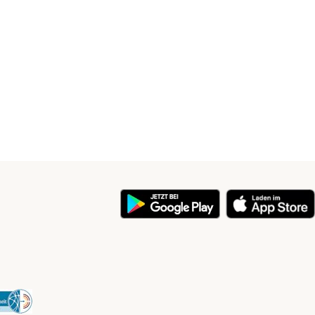
y
Security