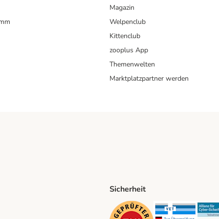
Magazin
amm
Welpenclub
Kittenclub
zooplus App
Themenwelten
Marktplatzpartner werden
Sicherheit
ping Method
D Shipping Method
Security
Securit