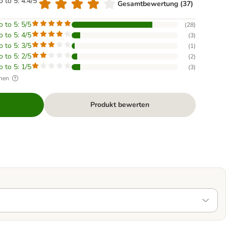
o to 5: 4.4/5
Gesamtbewertung (37)
o to 5: 5/5
(
28
)
o to 5: 4/5
(
3
)
o to 5: 3/5
(
1
)
o to 5: 2/5
(
2
)
o to 5: 1/5
(
3
)
hen
Produkt bewerten