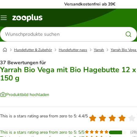
Versandkostenfrei ab 39€
Menü
Produkte
suchen
Hundefutter & Zubehör
Hundefutter nass
Yarrah
Yarrah Bio Vega
37 Bewertungen für
Yarrah Bio Vega mit Bio Hagebutte 12 x
150 g
Produktbild hochladen
This is a stars rating area from zero to 5: 4.4/5
This is a stars rating area from zero to 5: 5/5
(
28
)