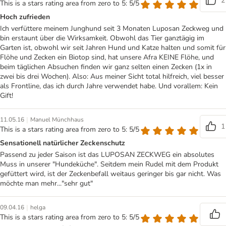
2
This is a stars rating area from zero to 5: 5/5
Hoch zufrieden
Ich verfüttere meinem Junghund seit 3 Monaten Luposan Zeckweg und
bin erstaunt über die Wirksamkeit. Obwohl das Tier ganztägig im
Garten ist, obwohl wir seit Jahren Hund und Katze halten und somit für
Flöhe und Zecken ein Biotop sind, hat unsere Afra KEINE Flöhe, und
beim täglichen Absuchen finden wir ganz selten einen Zecken (1x in
zwei bis drei Wochen). Also: Aus meiner Sicht total hilfreich, viel besser
als Frontline, das ich durch Jahre verwendet habe. Und vorallem: Kein
Gift!
|
11.05.16
Manuel Münchhaus
1
This is a stars rating area from zero to 5: 5/5
Sensationell natürlicher Zeckenschutz
Passend zu jeder Saison ist das LUPOSAN ZECKWEG ein absolutes
Muss in unserer "Hundeküche". Seitdem mein Rudel mit dem Produkt
gefüttert wird, ist der Zeckenbefall weitaus geringer bis gar nicht. Was
möchte man mehr..."sehr gut"
|
09.04.16
helga
This is a stars rating area from zero to 5: 5/5