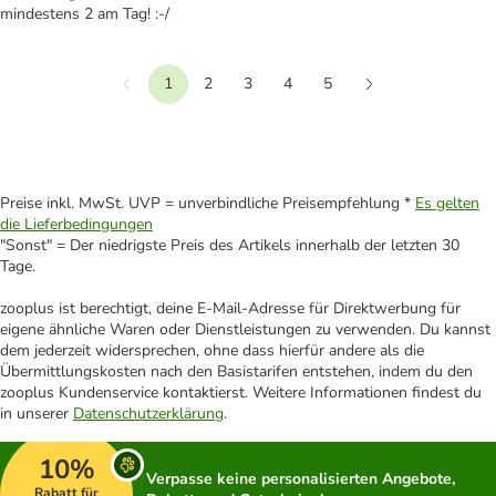
mindestens 2 am Tag! :-/
1
2
3
4
5
Vorherige
Weiter
Preise inkl. MwSt. UVP = unverbindliche Preisempfehlung *
Es gelten
die Lieferbedingungen
"Sonst" = Der niedrigste Preis des Artikels innerhalb der letzten 30
Tage.
zooplus ist berechtigt, deine E-Mail-Adresse für Direktwerbung für
eigene ähnliche Waren oder Dienstleistungen zu verwenden. Du kannst
dem jederzeit widersprechen, ohne dass hierfür andere als die
Übermittlungskosten nach den Basistarifen entstehen, indem du den
zooplus Kundenservice kontaktierst. Weitere Informationen findest du
in unserer
Datenschutzerklärung
.
10%
Verpasse keine personalisierten Angebote,
Rabatt für