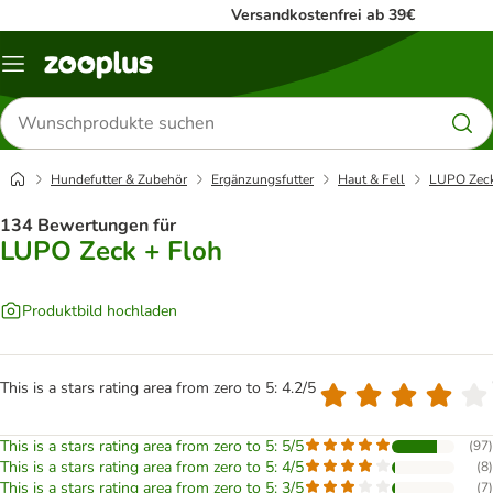
Versandkostenfrei ab 39€
Menü
Produkte
suchen
Hundefutter & Zubehör
Ergänzungsfutter
Haut & Fell
LUPO Zeck
134 Bewertungen für
LUPO Zeck + Floh
Produktbild hochladen
This is a stars rating area from zero to 5: 4.2/5
This is a stars rating area from zero to 5: 5/5
(
97
)
This is a stars rating area from zero to 5: 4/5
(
8
)
This is a stars rating area from zero to 5: 3/5
(
7
)