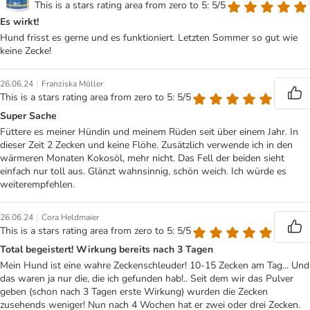
This is a stars rating area from zero to 5: 5/5
Es wirkt!
Hund frisst es gerne und es funktioniert. Letzten Sommer so gut wie
keine Zecke!
|
26.06.24
Franziska Möller
This is a stars rating area from zero to 5: 5/5
Super Sache
Füttere es meiner Hündin und meinem Rüden seit über einem Jahr. In
dieser Zeit 2 Zecken und keine Flöhe. Zusätzlich verwende ich in den
wärmeren Monaten Kokosöl, mehr nicht. Das Fell der beiden sieht
einfach nur toll aus. Glänzt wahnsinnig, schön weich. Ich würde es
weiterempfehlen.
|
26.06.24
Cora Heldmaier
This is a stars rating area from zero to 5: 5/5
Total begeistert! Wirkung bereits nach 3 Tagen
Mein Hund ist eine wahre Zeckenschleuder! 10-15 Zecken am Tag... Und
das waren ja nur die, die ich gefunden hab!.. Seit dem wir das Pulver
geben (schon nach 3 Tagen erste Wirkung) wurden die Zecken
zusehends weniger! Nun nach 4 Wochen hat er zwei oder drei Zecken.