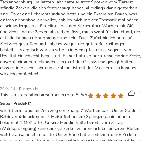
Zeckenhochburg. Im letzten Jahr hatte er trotz Spot-on vom Tierarzt
ständig Zecken, die sich festgesaugt haben, allerdings dann gestorben
sind. Da er eine Leberentzündung hatte und ein Ekzem am Bauch, was
einfach nicht abheilen wollte, hab ich mich mit der Thematik mal näher
auseinandergesetzt. Ein Mittel, das den Körper über Wochen mit Gift
überzieht und die Zecken absterben lässt, muss wohl für den Hund, der
anfällig ist auch nicht grad gesund sein. Duch Zufall bin ich nun auf
Zeckweg gestoßen und habe es wegen der guten Beurteilungen
bestellt ... skeptisch war ich schon ein wenig. Ich muss sagen - vom
Resultat bin ich echt begeistert. Bisher hatte er noch keine einzige Zecke,
obwohl mir andere Hundebesitzer auf der Gassiwiese gesagt hatten,
dass es in diesem Jahr ganz schlimm ist mit den Viechern. Ich kann es
wirklich empfehlen!
|
20.04.14
Dannysally
1
This is a stars rating area from zero to 5: 5/5
Super Produkt*
wir füttern Luposan Zeckweg seit knapp 2 Wochen dazu.Unser Golden-
Retrieverrüde bekommt 2 Meßlöffel unsere Springerspanielhündin
bekommt 1 Meßlöffel. Unsere Hündin hatte bereits zum 3. Tag
(Waldspaziergang) keine einzige Zecke, während ich bei unserem Rüden
welche absammeln musste. Unser Rüde hatte seitdem ca. 6-8 Zecken
(ohne Luposan hätte er wohl wesentlich mehr) unsere Hündin hat keine