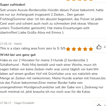
Super zufrieden!
Seit unsere Aussie-Bordercollie-Hündin dieses Pulver bekommt, hatte
sie nur zur Anfangszeit insgesamt 2 Zecken... Den ganzen
Frühling/Sommer über. Ich bin absulot begeistert, das Pulver ist jeden
Cent wert und scheint auch noch zu schmecken (mit etwas Wasser
unters Trockenfutter gemischt). Hat meine Erwartungen echt
übertroffen! Liebe Grüße Alina mit Emma :)
|
27.05.19
MaHö
4
This is a stars rating area from zero to 5: 5/5
Wirkt bei uns ganz gut
Habe es vor 2 Monaten für meine 3 Hunde (2 bordercollie 1
Schäferhund - Rotti Mix) bestellt und nach einer Woche, muss ich
sagen hatten wir keine Zecken mehr was sonst täglich vor kam.Wir
leben auf einem großen Hof mit Grünfutter usw wo natürlich eine
Menge an Zecken mit reinkommen. Meine Hunde warten mit fressen,bis
sie das Pulver bekommen.Einer meiner Border hatte nen
unangenehmen Mundgeruch,welcher seit der Gabe von L.Zeckweg nur
noch minimal ist. jetzt brauche ich nur noch was für die Katze.
|
27.06.17
Hager Elisabeth