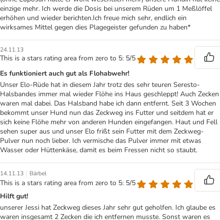
einzige mehr. Ich werde die Dosis bei unserem Rüden um 1 Meßlöffel
erhöhen und wieder berichten.Ich freue mich sehr, endlich ein
wirksames Mittel gegen dies Plagegeister gefunden zu haben*
24.11.13
This is a stars rating area from zero to 5: 5/5
Es funktioniert auch gut als Flohabwehr!
Unser Elo-Rüde hat in diesem Jahr trotz des sehr teuren Seresto-
Halsbandes immer mal wieder Flöhe ins Haus geschleppt! Auch Zecken
waren mal dabei. Das Halsband habe ich dann entfernt. Seit 3 Wochen
bekommt unser Hund nun das Zeckweg ins Futter und seitdem hat er
sich keine Flöhe mehr von anderen Hunden eingefangen. Haut und Fell
sehen super aus und unser Elo frißt sein Futter mit dem Zeckweg-
Pulver nun noch lieber. Ich vermische das Pulver immer mit etwas
Wasser oder Hüttenkäse, damit es beim Fressen nicht so staubt.
|
14.11.13
Bärbel
This is a stars rating area from zero to 5: 5/5
Hilft gut!
unserer Jessi hat Zeckweg dieses Jahr sehr gut geholfen. Ich glaube es
waren insgesamt 2 Zecken die ich entfernen musste. Sonst waren es