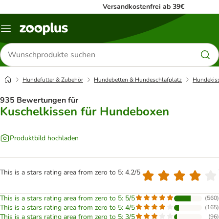
Versandkostenfrei ab 39€
Menü
Produkte
suchen
Hundefutter & Zubehör
Hundebetten & Hundeschlafplatz
Hundekis
935 Bewertungen für
Kuschelkissen für Hundeboxen
Produktbild hochladen
This is a stars rating area from zero to 5: 4.2/5
This is a stars rating area from zero to 5: 5/5
(
560
)
This is a stars rating area from zero to 5: 4/5
(
165
)
This is a stars rating area from zero to 5: 3/5
(
96
)