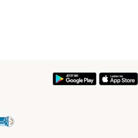
y
Security