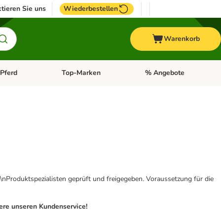
tieren Sie uns
Wiederbestellen
Warenkorb
Pferd
Top-Marken
% Angebote
: Fisch
tegorie-Menü öffnen: Vogel
Kategorie-Menü öffnen: Pferd
Kategorie-Menü öffnen: T
\nProduktspezialisten geprüft und freigegeben. Voraussetzung für die
iere unseren Kundenservice!