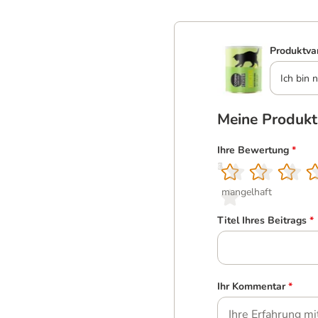
Produktva
Ich bin n
Meine Produk
Ihre Bewertung
*
1
2
3
4
5
mangelhaft
Titel Ihres Beitrags
*
Ihr Kommentar
*