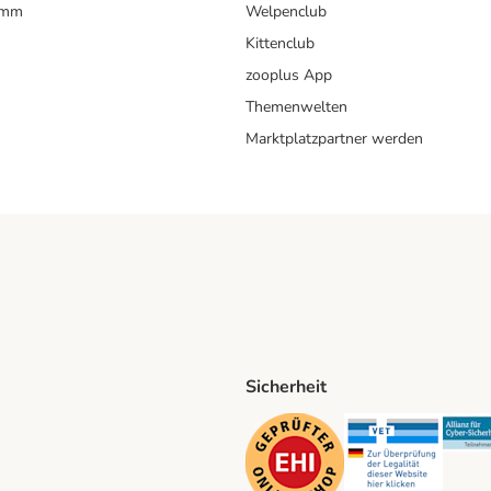
amm
Welpenclub
Kittenclub
zooplus App
Themenwelten
Marktplatzpartner werden
Sicherheit
ping Method
D Shipping Method
Security
Securit