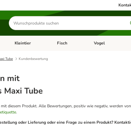
Kontak
Produkte
suchen
Kleintier
Fisch
Vogel
utter & Zubehör
Kategorie-Menü öffnen: Hundefutter & Zubehör
Kategorie-Menü öffnen: Kleintier
Kategorie-Menü öffnen
Ka
axi Tube
Kundenbewertung
n mit
s Maxi Tube
g mit diesem Produkt. Alle Bewertungen, positiv wie negativ, werden von
etiquette
.
estellung oder Lieferung oder eine Frage zu einem Produkt? Kontakt