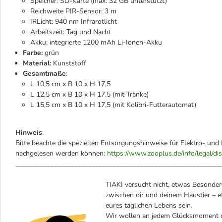
Speicher: SD-Karte (max. 32 GB unterstützt)
Reichweite PIR-Sensor: 3 m
IRLicht: 940 nm Infrarotlicht
Arbeitszeit: Tag und Nacht
Akku: integrierte 1200 mAh Li-Ionen-Akku
Farbe:
grün
Material:
Kunststoff
Gesamtmaße
:
L 10,5 cm x B 10 x H 17,5
L 12,5 cm x B 10 x H 17,5 (mit Tränke)
L 15,5 cm x B 10 x H 17,5 (mit Kolibri-Futterautomat)
Hinweis
:
Bitte beachte die speziellen Entsorgungshinweise für Elektro- und 
nachgelesen werden können:
https://www.zooplus.de/info/legal/di
___________________________________________________________
TIAKI versucht nicht, etwas Besondere
zwischen dir und deinem Haustier – et
eures täglichen Lebens sein.
Wir wollen an jedem Glücksmoment dei