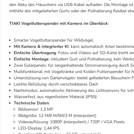
den Akku des Häuschens via USB-Kabel aufladen. Die Montage ist 
mithilfe des mitgelieferten Gurts oder der Polhalterung flexibel
TIAKI Vogelfutterspender mit Kamera im Überblick
:
Smarter Vogelfutterspender für Wildvögel
Mit Kamera & integrierter KI
: kann automatisch Arten bestimm
Einfache Übertragung
: Fotos und Videos auf SD-Karte (nicht en
Einfache Montage
: inkludiert Gurt und Polhalterung, kein Werk
Zwei Solarpanels: für langanhaltende Stromversorgung durch 
Multifunktional: mit Vogeltränke und Kolibri-Futterspender für 
Unterstützung von Gartenvögeln: bietet gefiederten Besuchern 
Leichte Befüllung: durch verschiebbares Dach
Nachtmodus: automatische Aktivierung des Lichtsensors für s
Wasserfest: aus regenfestem Material (IP55)
Technische Daten
:
Bildsensor: 1,3 MP
Bildgröße: 12 M/8 M/5M/3 M (interpoliert)
Videoauflösung: 1080P (interpoliert) / 720P / VGA Pixels
LED-Display: 1,44 IPS