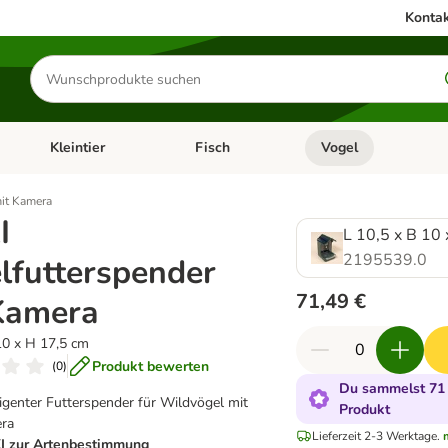
Kontak
Produkte
suchen
Kleintier
Fisch
Vogel
utter & Zubehör
Kategorie-Menü öffnen: Hundefutter & Zubehör
Kategorie-Menü öffnen: Kleintier
Kategorie-Menü öffnen
Ka
mit Kamera
I
L 10,5 x B 10
2195539.0
lfutterspender
71,49 €
Kamera
10 x H 17,5 cm
Produkt bewerten
(
0
)
Du sammelst 71 
ligenter Futterspender für Wildvögel mit
Produkt
ra
Lieferzeit 2-3 Werktage.
KI zur Artenbestimmung