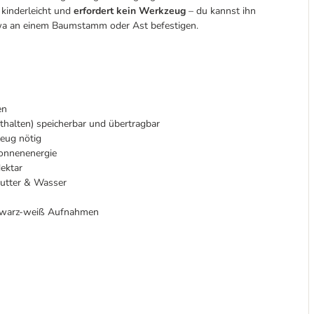
kinderleicht und
erfordert kein Werkzeug
– du kannst ihn
 etwa an einem Baumstamm oder Ast befestigen.
en
thalten) speicherbar und übertragbar
zeug nötig
Sonnenenergie
Nektar
Futter & Wasser
chwarz-weiß Aufnahmen