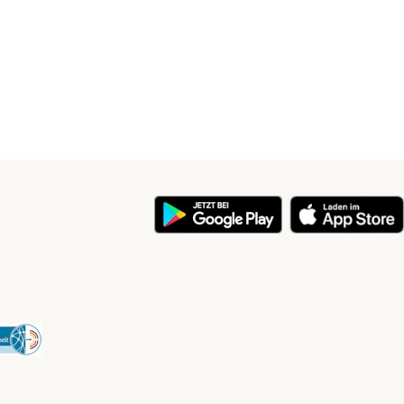
y
Security