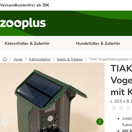
Versandkostenfrei ab 39€
Katzenfutter & Zubehör
Hundefutter & Zubehör
Kategorie-Menü öffnen: Katzenf
Vogel
Käfigzubehör
Näpfe & Tränken
TIAKI Vogelfutterspender 
TIAK
Voge
mit 
L 10,5 x B 
Intel
Kame
Mit 