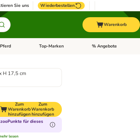
tieren Sie uns
Wiederbestellen
Warenkorb
Pferd
Top-Marken
% Angebote
: Fisch
tegorie-Menü öffnen: Vogel
Kategorie-Menü öffnen: Pferd
Kategorie-Menü öffnen: T
 x H 17,5 cm
Zum
Zum
Warenkorb
Warenkorb
hinzufügen
hinzufügen
zooPunkte für dieses
mehr lesen