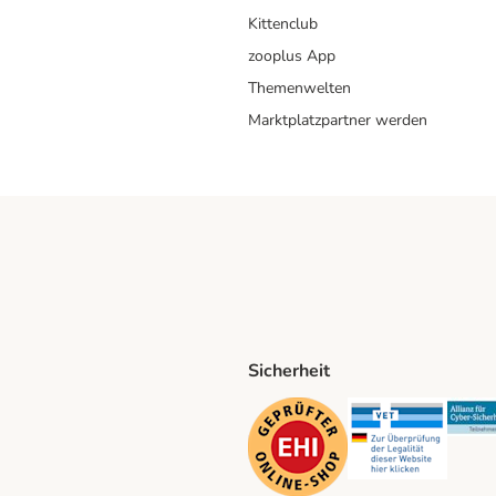
Kittenclub
zooplus App
Themenwelten
Marktplatzpartner werden
Sicherheit
ping Method
D Shipping Method
Security
Securit