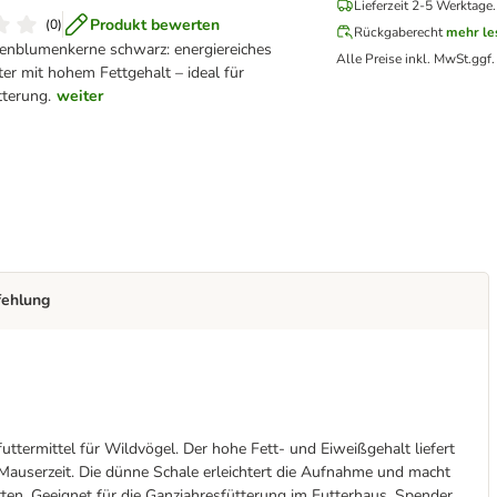
Lieferzeit 2-5 Werktage.
Produkt bewerten
(
0
)
Rückgaberecht
mehr le
nblumenkerne schwarz: energiereiches
Alle Preise inkl. MwSt.
ggf.
er mit hohem Fettgehalt – ideal für
tterung.
weiter
fehlung
ermittel für Wildvögel. Der hohe Fett- und Eiweißgehalt liefert
 Mauserzeit. Die dünne Schale erleichtert die Aufnahme und macht
rten. Geeignet für die Ganzjahresfütterung im Futterhaus, Spender