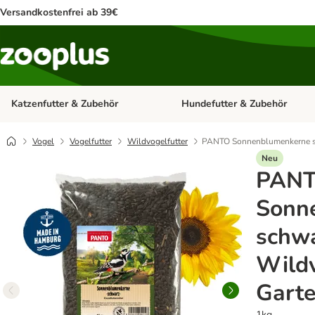
Versandkostenfrei ab 39€
Katzenfutter & Zubehör
Hundefutter & Zubehör
Kategorie-Menü öffnen: Katzenf
Vogel
Vogelfutter
Wildvogelfutter
PANTO Sonnenblumenkerne sch
Neu
PAN
Sonn
schwa
Wildv
Gart
1kg