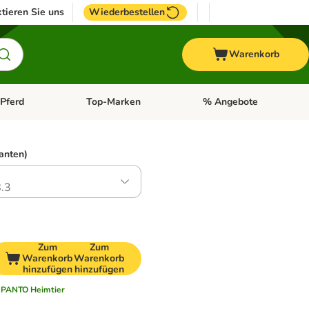
tieren Sie uns
Wiederbestellen
Warenkorb
Pferd
Top-Marken
% Angebote
: Fisch
tegorie-Menü öffnen: Vogel
Kategorie-Menü öffnen: Pferd
Kategorie-Menü öffnen: T
ianten)
.3
Zum
Zum
Warenkorb
Warenkorb
hinzufügen
hinzufügen
PANTO Heimtier