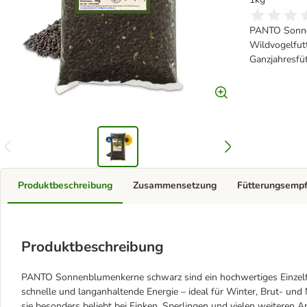
PANTO Sonne
Wildvogelfutt
Ganzjahresfü
Produktbeschreibung
Zusammensetzung
Fütterungsemp
Produktbeschreibung
PANTO Sonnenblumenkerne schwarz sind ein hochwertiges Einzelfutt
schnelle und langanhaltende Energie – ideal für Winter, Brut- und
sie besonders beliebt bei Finken, Sperlingen und vielen weiteren A