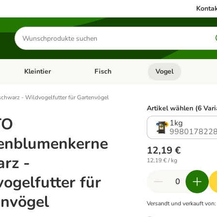
Kontak
Produkte
suchen
Kleintier
Fisch
Vogel
utter & Zubehör
Kategorie-Menü öffnen: Hundefutter & Zubehör
Kategorie-Menü öffnen: Kleintier
Kategorie-Menü öffnen
Ka
warz - Wildvogelfutter für Gartenvögel
Artikel wählen (6 Var
TO
1kg
9980178228
enblumenkerne
12,19 €
rz -
12,19 € / kg
ogelfutter für
envögel
Versandt und verkauft von
: