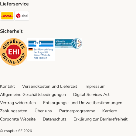
Lieferservice
DHL Shipping Method
DPD Shipping Method
Sicherheit
Security
Security
Security
Kontakt
Versandkosten und Lieferzeit
Impressum
Allgemeine Geschäftsbedingungen
Digital Services Act
Vertrag widerrufen
Entsorgungs- und Umweltbestimmungen
Zahlungsarten
Über uns
Partnerprogramme
Karriere
Corporate Website
Datenschutz
Erklärung zur Barrierefreiheit
© zooplus SE
2026