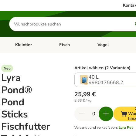
Kontak
Produkte
suchen
Kleintier
Fisch
Vogel
utter & Zubehör
Kategorie-Menü öffnen: Hundefutter & Zubehör
Kategorie-Menü öffnen: Kleintier
Kategorie-Menü öffnen
Ka
Artikel wählen (2 Varianten)
Neu
Lyra
40 L
9980175668.2
Pond®
25,99 €
Pond
8,66 € / kg
Sticks
War
hin
Fischfutter
Versandt und verkauft von
:
Lyra Pet