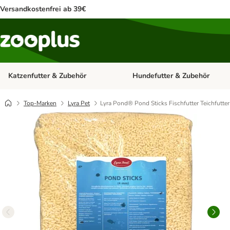
Versandkostenfrei ab 39€
Katzenfutter & Zubehör
Hundefutter & Zubehör
Kategorie-Menü öffnen: Katzenf
Top-Marken
Lyra Pet
Lyra Pond® Pond Sticks Fischfutter Teichfutter