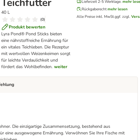
Teichfutter
Lieferzeit 2-5 Werktage.
mehr les
Rückgaberecht
mehr lesen
40 L
Alle Preise inkl. MwSt.
ggf. zzgl.
Vers
(
0
)
Produkt bewerten
Lyra Pond® Pond Sticks bieten
eine nährstoffreiche Ernährung für
ein vitales Teichleben. Die Rezeptur
mit wertvollen Weizenkeimen sorgt
für leichte Verdaulichkeit und
fördert das Wohlbefinden.
weiter
fehlung
wohner. Die einzigartige Zusammensetzung, bestehend aus
für eine ausgewogene Ernährung. Verwöhnen Sie Ihre Fische mit
eichleben.