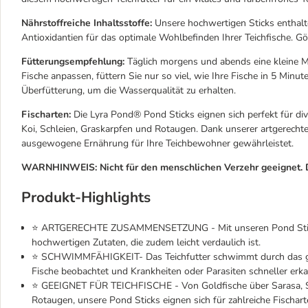
Nährstoffreiche Inhaltsstoffe:
Unsere hochwertigen Sticks enthalt
Antioxidantien für das optimale Wohlbefinden Ihrer Teichfische. Gö
Fütterungsempfehlung:
Täglich morgens und abends eine kleine Me
Fische anpassen, füttern Sie nur so viel, wie Ihre Fische in 5 Min
Überfütterung, um die Wasserqualität zu erhalten.
Fischarten:
Die Lyra Pond® Pond Sticks eignen sich perfekt für div
Koi, Schleien, Graskarpfen und Rotaugen. Dank unserer artgerecht
ausgewogene Ernährung für Ihre Teichbewohner gewährleistet.
WARNHINWEIS: Nicht für den menschlichen Verzehr geeignet. Di
Produkt-Highlights
⭐ ARTGERECHTE ZUSAMMENSETZUNG - Mit unseren Pond Sticks bi
hochwertigen Zutaten, die zudem leicht verdaulich ist.
⭐ SCHWIMMFÄHIGKEIT- Das Teichfutter schwimmt durch das ger
Fische beobachtet und Krankheiten oder Parasiten schneller erk
⭐ GEEIGNET FÜR TEICHFISCHE - Von Goldfische über Sarasa, Shu
Rotaugen, unsere Pond Sticks eignen sich für zahlreiche Fischart