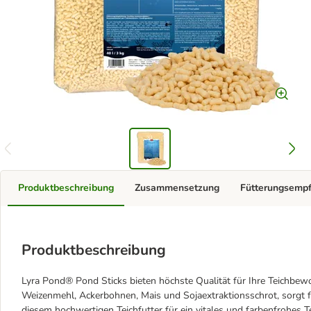
Produktbeschreibung
Zusammensetzung
Fütterungsemp
Produktbeschreibung
Lyra Pond® Pond Sticks bieten höchste Qualität für Ihre Teichbe
Weizenmehl, Ackerbohnen, Mais und Sojaextraktionsschrot, sorgt 
diesem hochwertigen Teichfutter für ein vitales und farbenfrohes T