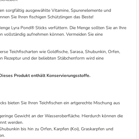
en sorgfältig ausgewählte Vitamine, Spurenelemente und
nnen Sie Ihren fischigen Schützlingen das Beste!
nge Lyra Pond® Sticks verfüttern. Die Menge sollten Sie an Ihre
uten vollständig aufnehmen können. Vermeiden Sie eine
erse Teichfischarten wie Goldfische, Sarasa, Shubunkin, Orfen,
en Rezeptur und der beliebten Stäbchenform wird eine
eses Produkt enthält Konservierungsstoffe.
eten Sie Ihren Teichfischen ein artgerechte Mischung aus
inge Gewicht an der Wasseroberfläche. Hierdurch können die
annt werden.
bunkin bis hin zu Orfen, Karpfen (Koi), Graskarpfen und
en.