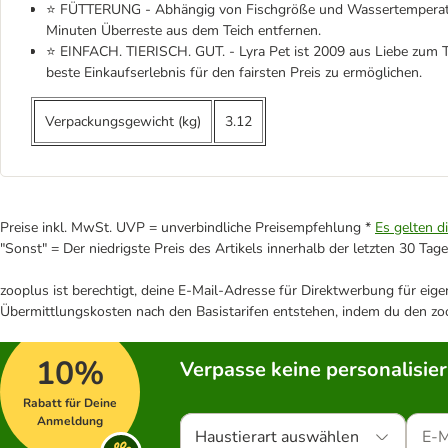
⭐ FÜTTERUNG - Abhängig von Fischgröße und Wassertemperatur s
Minuten Überreste aus dem Teich entfernen.
⭐ EINFACH. TIERISCH. GUT. - Lyra Pet ist 2009 aus Liebe zum Ti
beste Einkaufserlebnis für den fairsten Preis zu ermöglichen.
Verpackungsgewicht (kg)
3.12
Preise inkl. MwSt. UVP = unverbindliche Preisempfehlung *
Es gelten d
"Sonst" = Der niedrigste Preis des Artikels innerhalb der letzten 30 Tage
zooplus ist berechtigt, deine E-Mail-Adresse für Direktwerbung für eig
Übermittlungskosten nach den Basistarifen entstehen, indem du den zoo
10%
Verpasse keine personalisie
Rabatt für Deine
Anmeldung
Haustierart auswählen