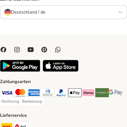
Deutschland / de
Zahlungsarten
Visa Payment Method
Mastercard Payment Method
American Express Payment Method
Diners Club Payment Method
PayPal Payment Method
Apple Pay Payment Method
Klarna Payment Method
Riverty Payment 
Google P
Rechnung
Bankeinzug
Rechnung Payment Method
Bankeinzug Payment Method
Lieferservice
DHL Shipping Method
DPD Shipping Method