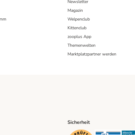
Newsletter
Magazin
amm
Welpenclub
Kittenclub
zooplus App
Themenwelten
Marktplatzpartner werden
Sicherheit
ping Method
D Shipping Method
Security
Securit