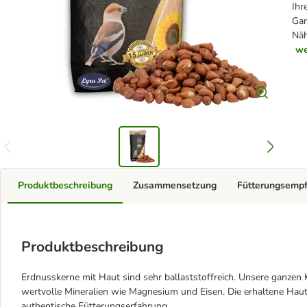
Ihr
Gar
Näh
we
Produktbeschreibung
Zusammensetzung
Fütterungsemp
Produktbeschreibung
Erdnusskerne mit Haut sind sehr ballaststoffreich. Unsere ganzen K
wertvolle Mineralien wie Magnesium und Eisen. Die erhaltene Hau
authentische Fütterungserfahrung.