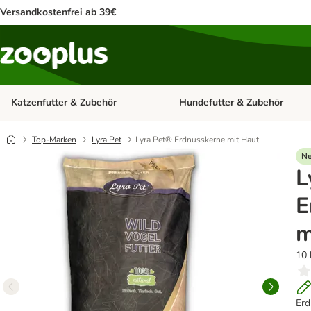
Versandkostenfrei ab 39€
Katzenfutter & Zubehör
Hundefutter & Zubehör
Kategorie-Menü öffnen: Katzenf
Top-Marken
Lyra Pet
Lyra Pet® Erdnusskerne mit Haut
N
L
E
m
10 
Erd