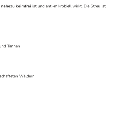
nahezu keimfrei
ist und anti-mikrobiell wirkt. Die Streu ist
 und Tannen
schafteten Wäldern