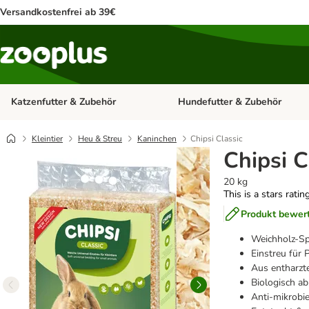
Versandkostenfrei ab 39€
Katzenfutter & Zubehör
Hundefutter & Zubehör
Kategorie-Menü öffnen: Katzenf
Kleintier
Heu & Streu
Kaninchen
Chipsi Classic
Chipsi C
20 kg
This is a stars ratin
Produkt bewer
Weichholz-S
Einstreu für
Aus entharzt
Biologisch a
Anti-mikrobie