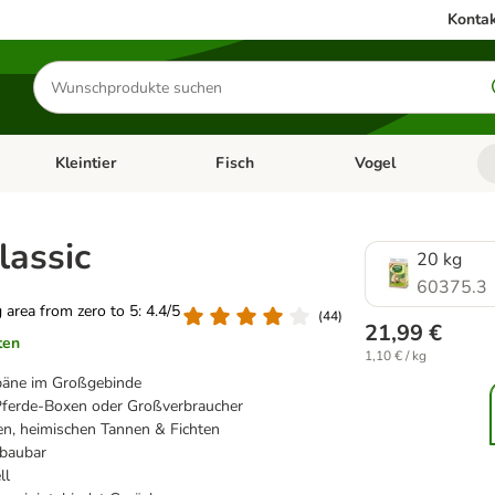
Kontak
Produkte
suchen
Kleintier
Fisch
Vogel
utter & Zubehör
Kategorie-Menü öffnen: Hundefutter & Zubehör
Kategorie-Menü öffnen: Kleintier
Kategorie-Menü öffnen
Ka
lassic
20 kg
60375.3
g area from zero to 5: 4.4/5
(
44
)
21,99 €
ten
1,10 € / kg
päne im Großgebinde
 Pferde-Boxen oder Großverbraucher
en, heimischen Tannen & Fichten
bbaubar
ll