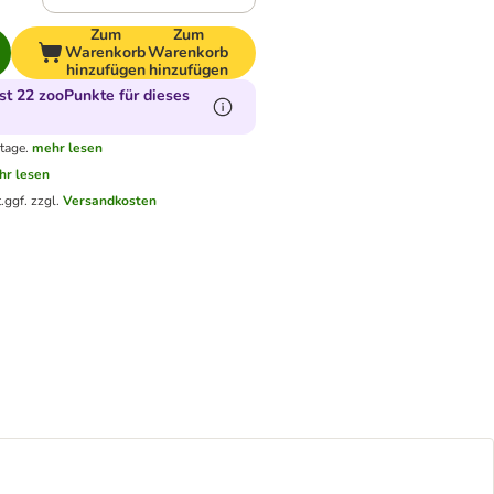
Zum
Zum
Warenkorb
Warenkorb
hinzufügen
hinzufügen
t 22 zooPunkte für dieses
tage.
mehr lesen
hr lesen
.
ggf. zzgl.
Versandkosten