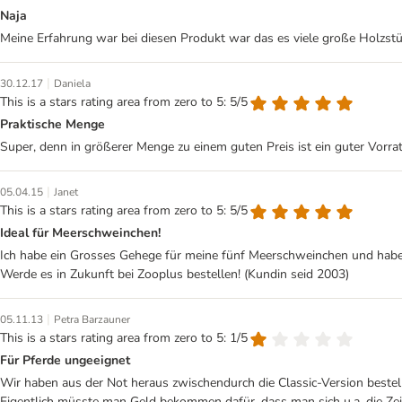
Naja
Meine Erfahrung war bei diesen Produkt war das es viele große Holzstü
|
30.12.17
Daniela
This is a stars rating area from zero to 5: 5/5
Praktische Menge
Super, denn in größerer Menge zu einem guten Preis ist ein guter Vorrat
|
05.04.15
Janet
This is a stars rating area from zero to 5: 5/5
Ideal für Meerschweinchen!
Ich habe ein Grosses Gehege für meine fünf Meerschweinchen und habe 
Werde es in Zukunft bei Zooplus bestellen! (Kundin seid 2003)
|
05.11.13
Petra Barzauner
This is a stars rating area from zero to 5: 1/5
Für Pferde ungeeignet
Wir haben aus der Not heraus zwischendurch die Classic-Version bestell
Eigentlich müsste man Geld bekommen dafür, dass man sich u.a. die Zeit