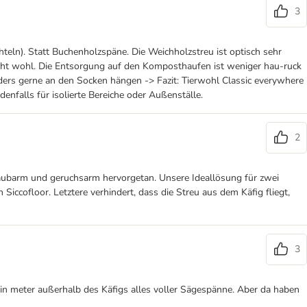
3
hteln). Statt Buchenholzspäne. Die Weichholzstreu ist optisch sehr
m recht wohl. Die Entsorgung auf den Komposthaufen ist weniger hau-ruck
onders gerne an den Socken hängen -> Fazit: Tierwohl Classic everywhere
enfalls für isolierte Bereiche oder Außenställe.
2
 staubarm und geruchsarm hervorgetan. Unsere Ideallösung für zwei
ccofloor. Letztere verhindert, dass die Streu aus dem Käfig fliegt,
3
ein meter außerhalb des Käfigs alles voller Sägespänne. Aber da haben