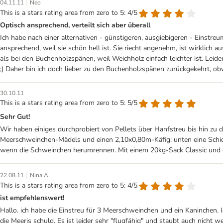
|
04.11.11
Neo
This is a stars rating area from zero to 5: 4/5
Optisch ansprechend, verteilt sich aber überall
Ich habe nach einer alternativen - günstigeren, ausgiebigeren - Einstre
ansprechend, weil sie schön hell ist. Sie riecht angenehm, ist wirklich
als bei den Buchenholzspänen, weil Weichholz einfach leichter ist. Leid
;) Daher bin ich doch lieber zu den Buchenholzspänen zurückgekehrt, obw
30.10.11
This is a stars rating area from zero to 5: 5/5
Sehr Gut!
Wir haben einiges durchprobiert von Pellets über Hanfstreu bis hin zu 
Meerschweinchen-Mädels und einen 2,10x0,80m-Käfig: unten eine Schicht
wenn die Schweinchen herumrennen. Mit einem 20kg-Sack Classic und
|
22.08.11
Nina A.
This is a stars rating area from zero to 5: 4/5
ist empfehlenswert!
Hallo. ich habe die Einstreu für 3 Meerschweinchen und ein Kaninchen.
die Meeris schuld. Es ist leider sehr "flugfähig" und staubt auch nicht 