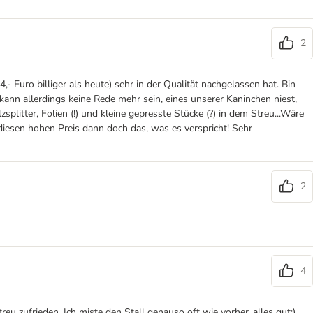
2
,- Euro billiger als heute) sehr in der Qualität nachgelassen hat. Bin
kann allerdings keine Rede mehr sein, eines unserer Kaninchen niest,
itter, Folien (!) und kleine gepresste Stücke (?) in dem Streu...Wäre
diesen hohen Preis dann doch das, was es verspricht! Sehr
2
4
 zufrieden. Ich miste den Stall genauso oft wie vorher..alles gut:)