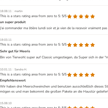
|
18.08.11
martin
This is a stars rating area from zero to 5: 5/5
un super produit
j'ai commander ma litière lundi soir et je vien de la recevoir vraiment p
19.03.11
This is a stars rating area from zero to 5: 5/5
Sehr gut für Meeris
Bin von Tierwohl super auf Classic umgestiegen, da Super sich in der "m
|
10.01.11
Sandra H.
This is a stars rating area from zero to 5: 5/5
Empfehlenswert
Wir haben drei Meerschweinchen und benutzen ausschließlich dieses Str
mögen es und man bekommt die großen Pakete an die Haustür geliefer
15.08.10
This is a stars rating area from zero to 5: 5/5