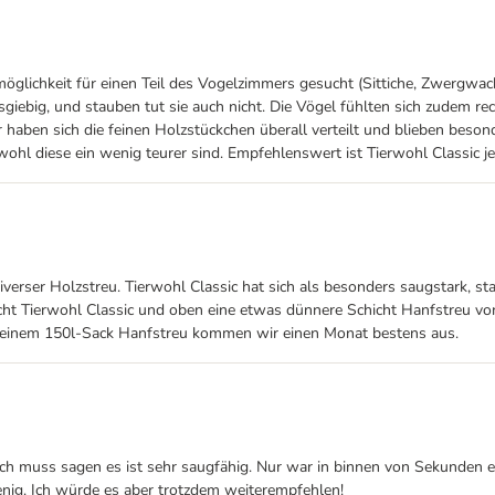
umöglichkeit für einen Teil des Vogelzimmers gesucht (Sittiche, Zwergwac
 ausgiebig, und stauben tut sie auch nicht. Die Vögel fühlten sich zude
er haben sich die feinen Holzstückchen überall verteilt und blieben bes
ohl diese ein wenig teurer sind. Empfehlenswert ist Tierwohl Classic jed
diverser Holzstreu. Tierwohl Classic hat sich als besonders saugstark,
 Tierwohl Classic und oben eine etwas dünnere Schicht Hanfstreu von Si
 einem 150l-Sack Hanfstreu kommen wir einen Monat bestens aus.
 Ich muss sagen es ist sehr saugfähig. Nur war in binnen von Sekunden 
wenig. Ich würde es aber trotzdem weiterempfehlen!