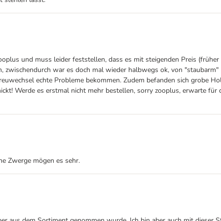
oplus und muss leider feststellen, dass es mit steigenden Preis (früher 4
llen, zwischendurch war es doch mal wieder halbwegs ok, von "staubarm" 
Streuwechsel echte Probleme bekommen. Zudem befanden sich grobe Holzspl
kt! Werde es erstmal nicht mehr bestellen, sorry zooplus, erwarte für 
eine Zwerge mögen es sehr.
r aus dem Sortiment genommen wurde. Ich bin aber auch mit dieser Streu