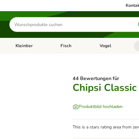
Kontak
Produkte
suchen
Kleintier
Fisch
Vogel
utter & Zubehör
Kategorie-Menü öffnen: Hundefutter & Zubehör
Kategorie-Menü öffnen: Kleintier
Kategorie-Menü öffnen
Ka
44 Bewertungen für
Chipsi Classic
Produktbild hochladen
This is a stars rating area from zer