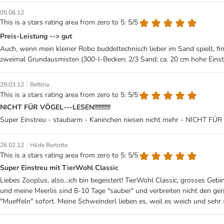
05.06.12
This is a stars rating area from zero to 5: 5/5
Preis-Leistung --> gut
Auch, wenn mein kleiner Robo buddeltechnisch lieber im Sand spielt, find
zweimal Grundausmisten (300-l-Becken; 2/3 Sand; ca. 20 cm hohe Einst
|
29.03.12
Bettina
This is a stars rating area from zero to 5: 5/5
NICHT FÜR VÖGEL---LESEN!!!!!!!!!!!
Super Einstreu - staubarm - Kaninchen niesen nicht mehr - NICHT FÜR VÖG
|
26.02.12
Hilde Bertotto
This is a stars rating area from zero to 5: 5/5
Super Einstreu mit TierWohl Classic
Liebes Zooplus, also...ich bin begeistert! TierWohl Classic, grosses Ge
und meine Meerlis sind 8-10 Tage "sauber" und verbreiten nicht den ge
"Mueffeln" sofort. Meine Schweinderl lieben es, weil es weich und sehr s