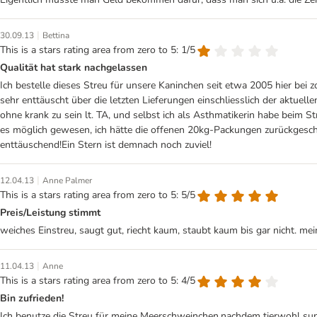
|
30.09.13
Bettina
This is a stars rating area from zero to 5: 1/5
Qualität hat stark nachgelassen
Ich bestelle dieses Streu für unsere Kaninchen seit etwa 2005 hier bei zo
sehr enttäuscht über die letzten Lieferungen einschliesslich der aktue
ohne krank zu sein lt. TA, und selbst ich als Asthmatikerin habe beim 
es möglich gewesen, ich hätte die offenen 20kg-Packungen zurückgeschic
enttäuschend!Ein Stern ist demnach noch zuviel!
|
12.04.13
Anne Palmer
This is a stars rating area from zero to 5: 5/5
Preis/Leistung stimmt
weiches Einstreu, saugt gut, riecht kaum, staubt kaum bis gar nicht. m
|
11.04.13
Anne
This is a stars rating area from zero to 5: 4/5
Bin zufrieden!
Ich benutze die Streu für meine Meerschweinchen,nachdem tierwohl supe