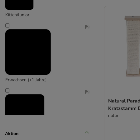
Kitten/Junior
(
5
)
Modern Living
Erwachsen (+1 Jahre)
(
5
)
Natural Parad
Kratzstamm D
natur
Aktion
Senior (+10 Jahre)