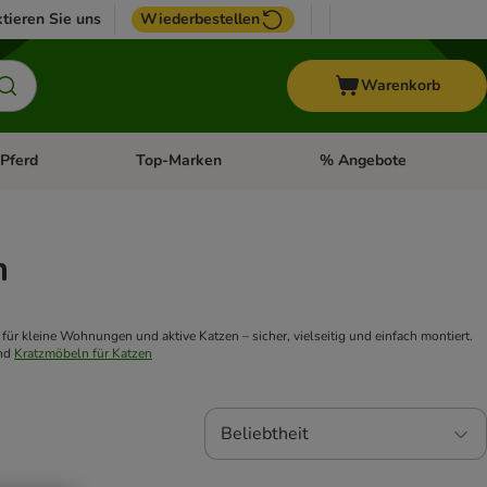
tieren Sie uns
Wiederbestellen
Warenkorb
Pferd
Top-Marken
% Angebote
: Fisch
tegorie-Menü öffnen: Vogel
Kategorie-Menü öffnen: Pferd
Kategorie-Menü öffnen: T
m
r kleine Wohnungen und aktive Katzen – sicher, vielseitig und einfach montiert.
nd
Kratzmöbeln für Katzen
Beliebtheit