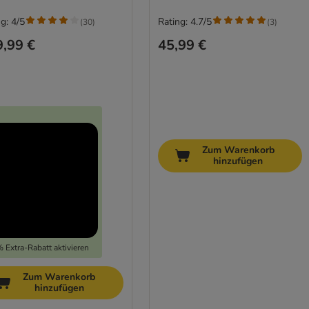
g: 4/5
Rating: 4.7/5
(
30
)
(
3
)
,99 €
45,99 €
Zum Warenkorb
hinzufügen
 Extra-Rabatt aktivieren
Zum Warenkorb
hinzufügen