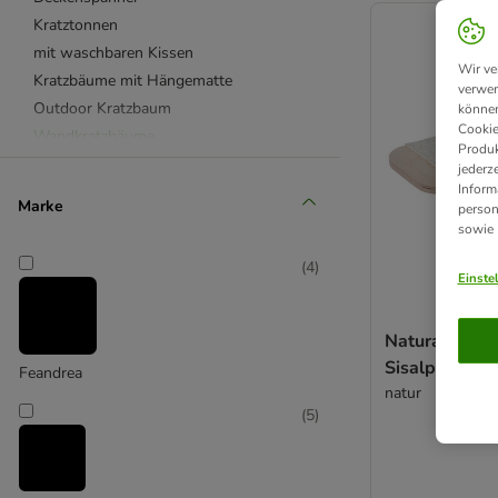
Kratztonnen
mit waschbaren Kissen
Wir ve
Kratzbäume mit Hängematte
verwen
Outdoor Kratzbaum
können
Cookie
Wandkratzbäume
Produk
Kratzbäume für Kitten
jederz
Inform
für große Katzen
Marke
person
Naturkratzbäume aus Holz
sowie
Banana Leaf Katzenbaum
(
4
)
Designed by Lotte Kratzbäume
Einste
Natural Paradise Kollektion
Trixie Kratzbäume
Natural Parad
Sisalplattfor
Feandrea
natur
(
5
)