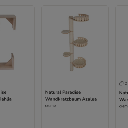
2 
ise
Natural Paradise
Nat
ahlia
Wandkratzbaum Azalea
Wan
creme
crem