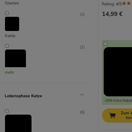
Giantex
Rating: 4/5
14,99 €
(
1
)
Karlie
(
1
)
mehr
Kerbl Pet
(
6
)
Lebensphase Katze
-20% Extra-Rabatt
Lionto
(
6
)
Zum 
hi
(
5
)