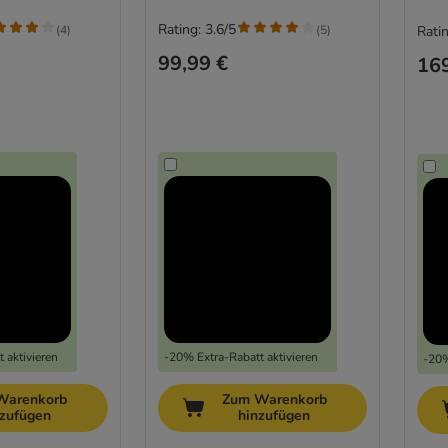
Rating: 3.6/5
(
4
)
(
5
)
Ratin
99,99 €
169
 aktivieren
-20% Extra-Rabatt aktivieren
-20%
Warenkorb
Zum Warenkorb
nzufügen
hinzufügen