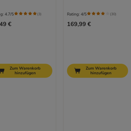
g: 4.7/5
Rating: 4/5
(
3
)
(
30
)
49 €
169,99 €
Zum Warenkorb
Zum Warenkorb
hinzufügen
hinzufügen