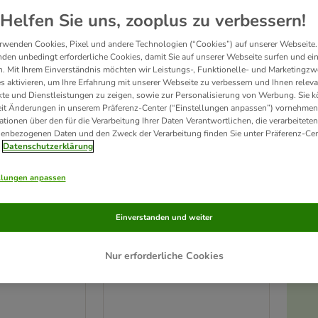
Helfen Sie uns, zooplus zu verbessern!
rwenden Cookies, Pixel und andere Technologien (“Cookies”) auf unserer Webseite.
den unbedingt erforderliche Cookies, damit Sie auf unserer Webseite surfen und ei
. Mit Ihrem Einverständnis möchten wir Leistungs-, Funktionelle- und Marketingzw
s aktivieren, um Ihre Erfahrung mit unserer Webseite zu verbessern und Ihnen relev
te und Dienstleistungen zu zeigen, sowie zur Personalisierung von Werbung. Sie 
eit Änderungen in unserem Präferenz-Center (“Einstellungen anpassen”) vornehmen
ationen über den für die Verarbeitung Ihrer Daten Verantwortlichen, die verarbeiteten
enbezogenen Daten und den Zweck der Verarbeitung finden Sie unter Präferenz-Cen
Datenschutzerklärung
llungen anpassen
2 Varianten
ise
Natural Paradise
Einverstanden und weiter
m Dahlia
Hängematte Dahlia
grau
Nur erforderliche Cookies