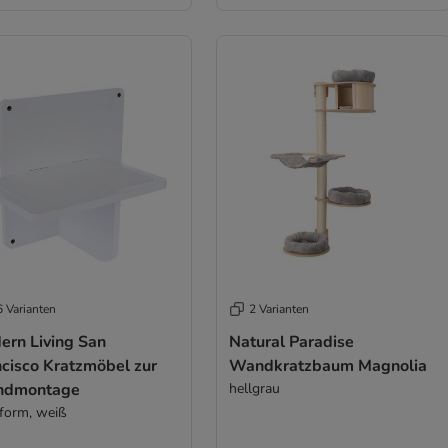
6 Varianten
2 Varianten
ern Living San
Natural Paradise
ncisco Kratzmöbel zur
Wandkratzbaum Magnolia
dmontage
hellgrau
tform, weiß