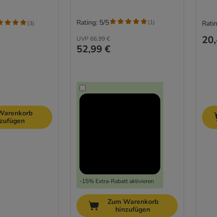
Rating: 5/5
(
1
)
Ratin
(
3
)
20,
UVP
66,99 €
52,99 €
Warenkorb
nzufügen
-15% Extra-Rabatt aktivieren
Zum Warenkorb
hinzufügen