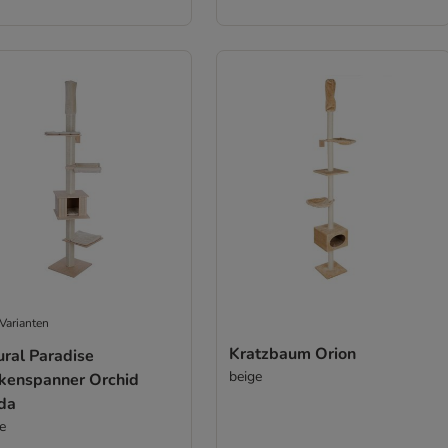
Varianten
Kratzbaum Orion
ural Paradise
beige
kenspanner Orchid
da
e