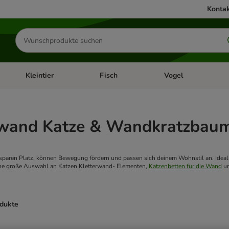
Kontak
Produkte
suchen
Kleintier
Fisch
Vogel
utter & Zubehör
Kategorie-Menü öffnen: Hundefutter & Zubehör
Kategorie-Menü öffnen: Kleintier
Kategorie-Menü öffnen
Ka
rwand Katze & Wandkratzbau
paren Platz, können Bewegung fördern und passen sich deinem Wohnstil an. Ideal fü
ine große Auswahl an Katzen Kletterwand- Elementen,
Katzenbetten für die Wand
u
odukte
ve been changed