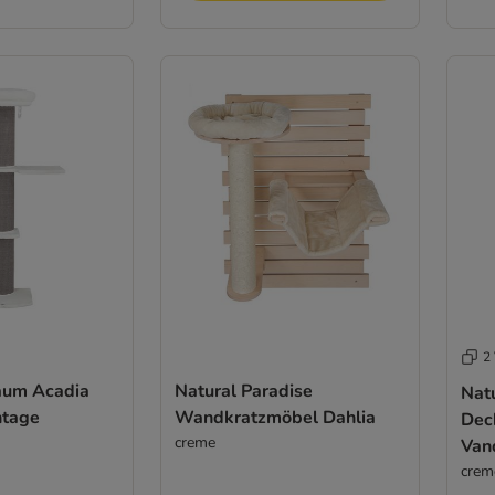
2 
baum Acadia
Natural Paradise
Nat
tage
Wandkratzmöbel Dahlia
Dec
creme
Van
crem