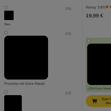
Rating: 3.8/5
(
16
)
19,99 €
Neu
(
13
)
Produkte mit Extra-Rabatt
-20% Extra-Rabatt
(
13
)
Zum 
hi