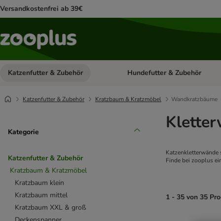
Versandkostenfrei ab 39€
Katzenfutter & Zubehör
Hundefutter & Zubehör
Kategorie-Menü öffnen: Katzenf
Katzenfutter & Zubehör
Kratzbaum & Kratzmöbel
Wandkratzbäume
Klette
Kategorie
Katzenkletterwände s
Katzenfutter & Zubehör
Finde bei zooplus e
Kratzbaum & Kratzmöbel
Kratzbaum klein
Kratzbaum mittel
1 - 35 von 35 Pr
Kratzbaum XXL & groß
Deckenspanner
product items ha