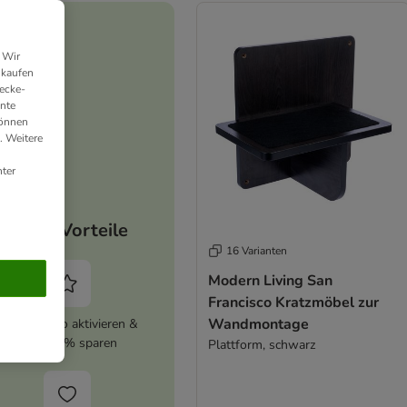
 Wir
nkaufen
ecke-
ante
können
. Weitere
ter
Deine Vorteile
16 Varianten
Modern Living San
Francisco Kratzmöbel zur
Wandmontage
zooplus Abo aktivieren &
immer 5% sparen
Plattform, schwarz