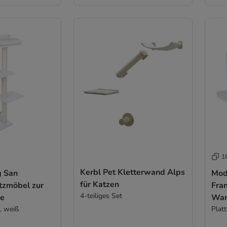
1
Kerbl Pet Kletterwand Alps
g San
Mod
für Katzen
tzmöbel zur
Fra
4-teiliges Set
e
Wan
, weiß
Plat