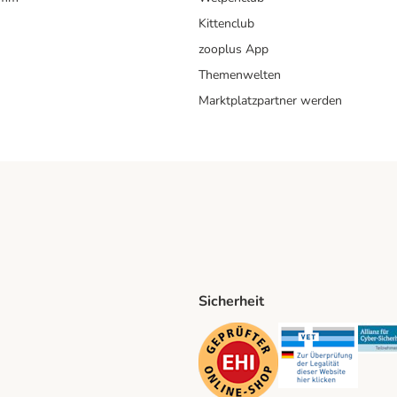
Kittenclub
zooplus App
Themenwelten
Marktplatzpartner werden
Sicherheit
ping Method
D Shipping Method
Security
Securit