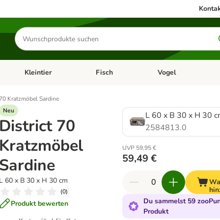
Kontak
Produkte
suchen
Kleintier
Fisch
Vogel
utter & Zubehör
Kategorie-Menü öffnen: Hundefutter & Zubehör
Kategorie-Menü öffnen: Kleintier
Kategorie-Menü öffnen
Ka
 70 Kratzmöbel Sardine
Neu
L 60 x B 30 x H 30 
District 70
2584813.0
Kratzmöbel
UVP 59,95 €
59,49 €
Sardine
L 60 x B 30 x H 30 cm
Wa
hin
(
0
)
Du sammelst 59 zooPunk
Produkt bewerten
Produkt