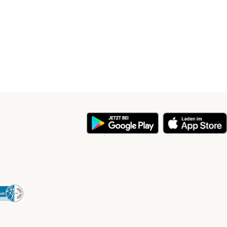
y
Security