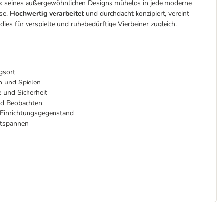
dank seines außergewöhnlichen Designs mühelos in jede moderne
use.
Hochwertig verarbeitet
und durchdacht konzipiert, vereint
ies für verspielte und ruhebedürftige Vierbeiner zugleich.
gsort
en und Spielen
e und Sicherheit
und Beobachten
r Einrichtungsgegenstand
Entspannen