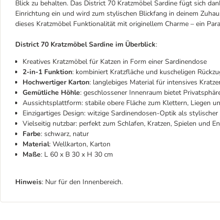
Blick zu behalten. Das District 70 Kratzmöbel Sardine fügt sich 
Einrichtung ein und wird zum stylischen Blickfang in deinem Zuha
dieses Kratzmöbel Funktionalität mit originellem Charme – ein Parad
District 70 Kratzmöbel Sardine im Überblick
:
Kreatives Kratzmöbel für Katzen in Form einer Sardinendose
2-in-1 Funktion
: kombiniert Kratzfläche und kuscheligen Rückzu
Hochwertiger Karton
: langlebiges Material für intensives Kratz
Gemütliche Höhle
: geschlossener Innenraum bietet Privatsphär
Aussichtsplattform: stabile obere Fläche zum Klettern, Liegen 
Einzigartiges Design: witzige Sardinendosen-Optik als stylische
Vielseitig nutzbar: perfekt zum Schlafen, Kratzen, Spielen und 
Farbe
: schwarz, natur
Material
: Wellkarton, Karton
Maße
: L 60 x B 30 x H 30 cm
Hinweis
: Nur für den Innenbereich.