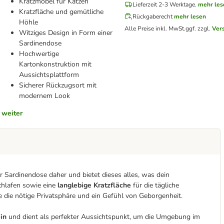
Kratzmöbel für Katzen
Lieferzeit 2-3 Werktage.
mehr les
Kratzfläche und gemütliche
Rückgaberecht
mehr lesen
Höhle
Alle Preise inkl. MwSt.
ggf. zzgl.
Ver
Witziges Design in Form einer
Sardinendose
Hochwertige
Kartonkonstruktion mit
Aussichtsplattform
Sicherer Rückzugsort mit
modernem Look
weiter
 Sardinendose daher und bietet dieses alles, was dein
chlafen sowie eine
langlebige Kratzfläche
für die tägliche
 die nötige Privatsphäre und ein Gefühl von Geborgenheit.
ein
und dient als perfekter Aussichtspunkt, um die Umgebung im