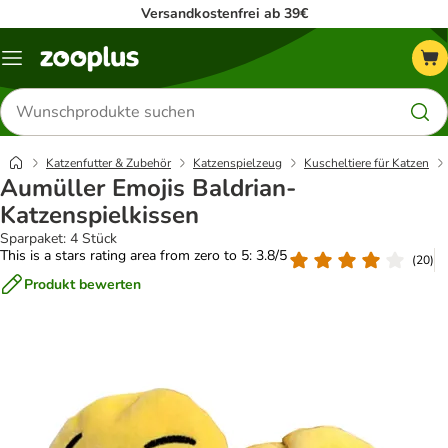
Versandkostenfrei ab 39€
Menü
Produkte
suchen
Katzenfutter & Zubehör
Katzenspielzeug
Kuscheltiere für Katzen
Aumüller Emojis Baldrian-
Katzenspielkissen
Sparpaket: 4 Stück
This is a stars rating area from zero to 5: 3.8/5
(
20
)
Produkt bewerten