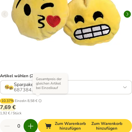
Artikel wählen (2 Varianten)
Gesamtpreis der
gleichen Artikel
Sparpaket: 4 Stück
bei Einzelkauf
687384.1
-10.37%
Einzeln
8,58 €
7,69 €
1,92 € / Stück
Zum Warenkorb
Zum Warenkorb
hinzufügen
hinzufügen