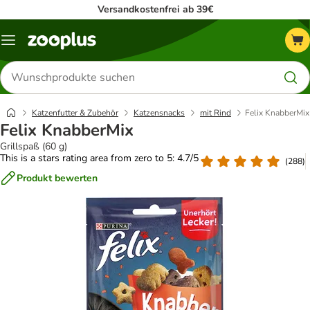
Versandkostenfrei ab 39€
Menü
Produkte
suchen
Katzenfutter & Zubehör
Katzensnacks
mit Rind
Felix KnabberMix
Felix KnabberMix
Grillspaß (60 g)
This is a stars rating area from zero to 5: 4.7/5
(
288
)
Produkt bewerten