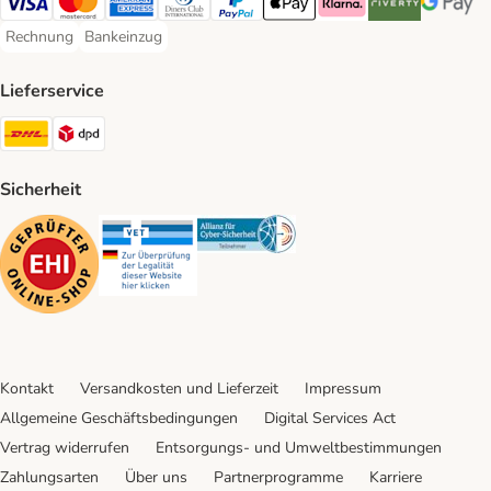
Visa Payment Method
Mastercard Payment Method
American Express Payment Method
Diners Club Payment Method
PayPal Payment Method
Apple Pay Payment Method
Klarna Payment Method
Riverty Payment 
Google P
Rechnung
Bankeinzug
Rechnung Payment Method
Bankeinzug Payment Method
Lieferservice
DHL Shipping Method
DPD Shipping Method
Sicherheit
Security
Security
Security
Kontakt
Versandkosten und Lieferzeit
Impressum
Allgemeine Geschäftsbedingungen
Digital Services Act
Vertrag widerrufen
Entsorgungs- und Umweltbestimmungen
Zahlungsarten
Über uns
Partnerprogramme
Karriere