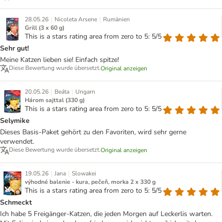
|
|
28.05.26
Nicoleta Arsene
Rumänien
Grill (3 x 60 g)
This is a stars rating area from zero to 5: 5/5
Sehr gut!
Meine Katzen lieben sie! Einfach spitze!
Diese Bewertung wurde übersetzt.
Original anzeigen
|
|
20.05.26
Beáta
Ungarn
Három sajttal (330 g)
This is a stars rating area from zero to 5: 5/5
Selymike
Dieses Basis-Paket gehört zu den Favoriten, wird sehr gerne
verwendet.
Diese Bewertung wurde übersetzt.
Original anzeigen
|
|
19.05.26
Jana
Slowakei
výhodné balenie - kura, pečeň, morka 2 x 330 g
This is a stars rating area from zero to 5: 5/5
Schmeckt
Ich habe 5 Freigänger-Katzen, die jeden Morgen auf Leckerlis warten.