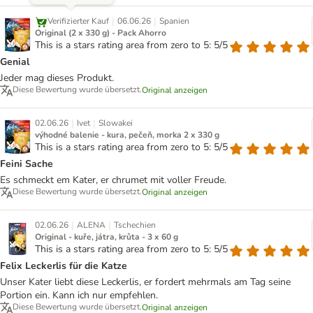
|
|
Verifizierter Kauf
06.06.26
Spanien
Original (2 x 330 g) - Pack Ahorro
This is a stars rating area from zero to 5: 5/5
Genial
Jeder mag dieses Produkt.
Diese Bewertung wurde übersetzt.
Original anzeigen
|
|
02.06.26
Ivet
Slowakei
výhodné balenie - kura, pečeň, morka 2 x 330 g
This is a stars rating area from zero to 5: 5/5
Feini Sache
Es schmeckt em Kater, er chrumet mit voller Freude.
Diese Bewertung wurde übersetzt.
Original anzeigen
|
|
02.06.26
ALENA
Tschechien
Original - kuře, játra, krůta - 3 x 60 g
This is a stars rating area from zero to 5: 5/5
Felix Leckerlis für die Katze
Unser Kater liebt diese Leckerlis, er fordert mehrmals am Tag seine
Portion ein. Kann ich nur empfehlen.
Diese Bewertung wurde übersetzt.
Original anzeigen