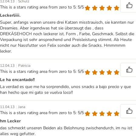
|
12.04.13
Schulz
This is a stars rating area from zero to 5: 5/5
Leckerliiii.
Super, anfangs waren unsere drei Katzen misstrauisch, sie kannten nur
Dreamies. Aber irgendwas hat sie überzeugt das , dass
DREKÄSEHOCH noch leckerer ist. Form , Farbe, Geschmack. Selbst die
Verpackung ist sehr ansprechend und Preisleistung stimmt. Ab Heute
nicht nur Nassfutter von Felix sonder auch die Snacks. Hmmmmm
lecker.
|
12.04.13
Patricia
This is a stars rating area from zero to 5: 5/5
Le ha encantado!!
La verdad es que me ha sorprendido, unos snacks a bajo precio y que
han hecho que mi gato se vuelva loco!!
|
11.04.13
Jana
This is a stars rating area from zero to 5: 5/5
hm Lecker
das schmeckt unseren Beiden als Belohnung zwischendurch, im nu ist
alles weg gefutter.