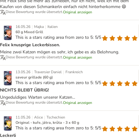
Mit Felix sind sie mehr als zufrieden, nur ich nicht, weil ich mit dem
Kaufen von diesen Schmankerln einfach nicht hinterherkomme 😄
Diese Bewertung wurde übersetzt.
Original anzeigen
|
|
16.05.26
Majka
Italien
60 g Mixed Grill
This is a stars rating area from zero to 5: 5/5
Felix knusprige Leckerbissen.
Meine zwei Katzen mögen es sehr, ich gebe es als Belohnung.
Diese Bewertung wurde übersetzt.
Original anzeigen
|
|
13.05.26
Traversier Daniel
Frankreich
saveur grillade (60 g)
This is a stars rating area from zero to 5: 5/5
NICHTS BLEIBT ÜBRIG!
Ungeduldiges Warten unserer Katzen...
Diese Bewertung wurde übersetzt.
Original anzeigen
|
|
11.05.26
Alice
Tschechien
Original - kuře, játra, krůta - 3 x 60 g
This is a stars rating area from zero to 5: 5/5
Leckerli