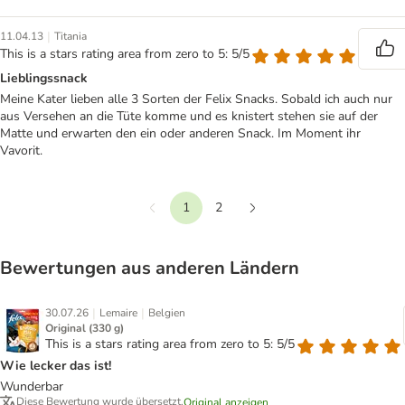
|
11.04.13
Titania
This is a stars rating area from zero to 5: 5/5
Lieblingssnack
Meine Kater lieben alle 3 Sorten der Felix Snacks. Sobald ich auch nur
aus Versehen an die Tüte komme und es knistert stehen sie auf der
Matte und erwarten den ein oder anderen Snack. Im Moment ihr
Vavorit.
1
2
Vorherige
Weiter
Bewertungen aus anderen Ländern
|
|
30.07.26
Lemaire
Belgien
Original (330 g)
This is a stars rating area from zero to 5: 5/5
Wie lecker das ist!
Wunderbar
Diese Bewertung wurde übersetzt.
Original anzeigen