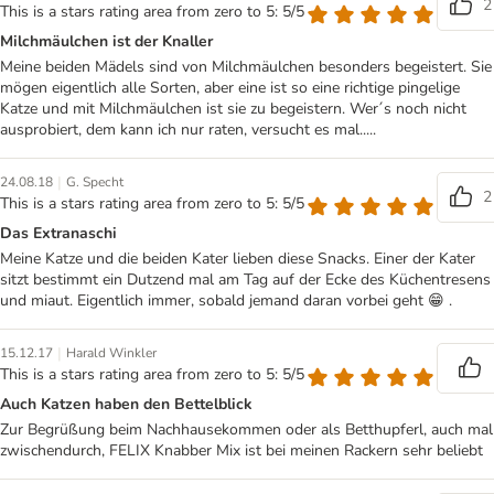
2
This is a stars rating area from zero to 5: 5/5
Milchmäulchen ist der Knaller
Meine beiden Mädels sind von Milchmäulchen besonders begeistert. Sie
mögen eigentlich alle Sorten, aber eine ist so eine richtige pingelige
Katze und mit Milchmäulchen ist sie zu begeistern. Wer´s noch nicht
ausprobiert, dem kann ich nur raten, versucht es mal.....
|
24.08.18
G. Specht
2
This is a stars rating area from zero to 5: 5/5
Das Extranaschi
Meine Katze und die beiden Kater lieben diese Snacks. Einer der Kater
sitzt bestimmt ein Dutzend mal am Tag auf der Ecke des Küchentresens
und miaut. Eigentlich immer, sobald jemand daran vorbei geht 😁 .
|
15.12.17
Harald Winkler
This is a stars rating area from zero to 5: 5/5
Auch Katzen haben den Bettelblick
Zur Begrüßung beim Nachhausekommen oder als Betthupferl, auch mal
zwischendurch, FELIX Knabber Mix ist bei meinen Rackern sehr beliebt