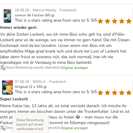
|
|
16.06.26
Maricot Mandy
Frankreich
saveur de l'océan (60 g)
This is a stars rating area from zero to 5: 5/5
Immer wieder gern
Vo allne Sorten Leckerli, wo ich mine Büsi scho geh ha, sind d’Félix-
Leckerli eine vo de wenige, wo sie immer no gern händ. Die mit Ozean-
Gschmack sind da kei Usnahm. Usser wenn min Büsi mit em
empfindliche Mäge grad krank isch und drum kei Lust uf Leckerli het
(aber denn frisst er sowieso nüt, das isch normal), han ich nie
irgendöppis mit dr Verdauig bi mine Büsi bemerkt.
Diese Bewertung wurde übersetzt.
Original anzeigen
|
|
07.06.26
SINGLA
Frankreich
Original (2 x 330 g)
This is a stars rating area from zero to 5: 5/5
Super Leckerli
Meine Katze Izie, 13 Jahre alt, ist total verrückt danach. Ich mische ihr
morgens immer ein bisschen davon unter die Trockenfutter. Und es ist
echt praktisch, um sie ins Haus zu holen 😂 – man muss nur die
Diese Bewertung
Packung schütteln und sie kommt im Eiltempo reingesaust!
basiert auf einem
Diese Bewertung wurde übersetzt.
Original anzeigen
verifizierten Kauf.