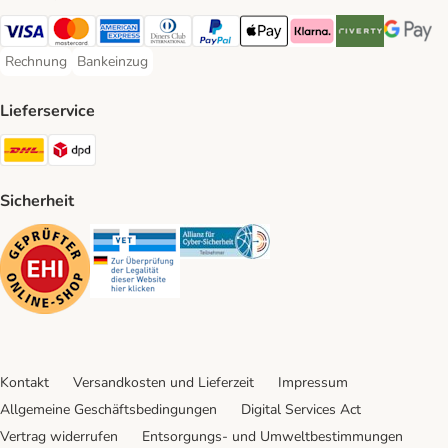
Visa Payment Method
Mastercard Payment Method
American Express Payment Method
Diners Club Payment Method
PayPal Payment Method
Apple Pay Payment Method
Klarna Payment Method
Riverty Payment 
Google P
Rechnung
Bankeinzug
Rechnung Payment Method
Bankeinzug Payment Method
Lieferservice
DHL Shipping Method
DPD Shipping Method
Sicherheit
Security
Security
Security
Kontakt
Versandkosten und Lieferzeit
Impressum
Allgemeine Geschäftsbedingungen
Digital Services Act
Vertrag widerrufen
Entsorgungs- und Umweltbestimmungen