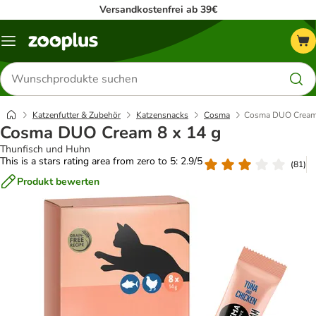
Versandkostenfrei ab 39€
Menü
Produkte
suchen
Katzenfutter & Zubehör
Katzensnacks
Cosma
Cosma DUO Cream 
Cosma DUO Cream 8 x 14 g
Thunfisch und Huhn
This is a stars rating area from zero to 5: 2.9/5
(
81
)
Produkt bewerten