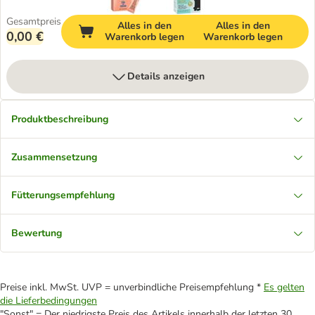
Gesamtpreis
Alles in den
Alles in den
0,00 €
Warenkorb legen
Warenkorb legen
Details anzeigen
Produktbeschreibung
Zusammensetzung
Fütterungsempfehlung
Bewertung
Preise inkl. MwSt. UVP = unverbindliche Preisempfehlung *
Es gelten
die Lieferbedingungen
"Sonst" = Der niedrigste Preis des Artikels innerhalb der letzten 30