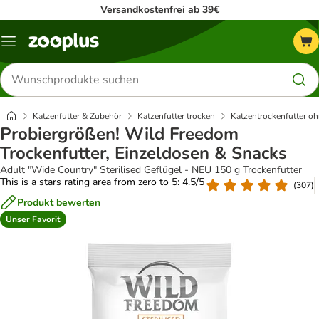
Versandkostenfrei ab 39€
Menü
Produkte
suchen
Katzenfutter & Zubehör
Katzenfutter trocken
Katzentrockenfutter oh
Probiergrößen! Wild Freedom
Trockenfutter, Einzeldosen & Snacks
Adult "Wide Country" Sterilised Geflügel - NEU 150 g Trockenfutter
This is a stars rating area from zero to 5: 4.5/5
(
307
)
Produkt bewerten
Unser Favorit