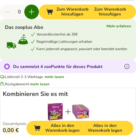
Zum Warenkorb
Zum Warenkorb
hinzufügen
hinzufügen
Mehr erfahren
Das zooplus Abo
Versandkostenfrei ab 39€
Regelmäßige Lieferungen erhalten
Kann jederzeit angepasst, pausiert oder beendet werden
Du sammelst 4 zooPunkte für dieses Produkt
Lieferzeit 2-3 Werktage.
mehr lesen
Rückgaberecht
mehr lesen
Kombinieren Sie es mit
Gesamtpreis
Alles in den
Alles in den
0,00 €
Warenkorb legen
Warenkorb legen