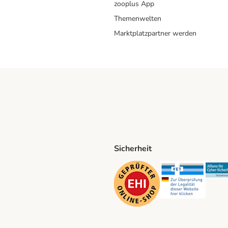
zooplus App
Themenwelten
Marktplatzpartner werden
Sicherheit
ping Method
D Shipping Method
Security
Securit