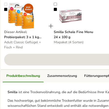
Probierpaket: 3 x 1 kg Smilla Trockenfutter
Smilla Schale Fine Menu 24 x 100
Dieser Artikel
:
Smilla Schale Fine Menu
Probierpaket: 3 x 1 kg
24 x 100 g
Smilla Trockenfutter
Adult Classic Geflügel +
Mixpaket (4 Sorten)
Fisch + Rind
Produktbeschreibung
Zusammensetzung
Fütterungsemp
Smilla
ist eine Trockenvollnahrung, die auf die Bedürfnisse Ihrer Ka
Das hochwertige, gut bekömmliche Trockenfutter wurde in Zusamm
wissenschaftlichen Stand entwickelt und enthält alle notwendigen V