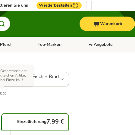
tieren Sie uns
Wiederbestellen
Warenkorb
Pferd
Top-Marken
% Angebote
: Fisch
tegorie-Menü öffnen: Vogel
Kategorie-Menü öffnen: Pferd
Kategorie-Menü öffnen: T
Varianten)
Gesamtpreis der
gleichen Artikel
sic Geflügel + Fisch + Rind
bei Einzelkauf
.2
 €
7,99 €
Einzellieferung