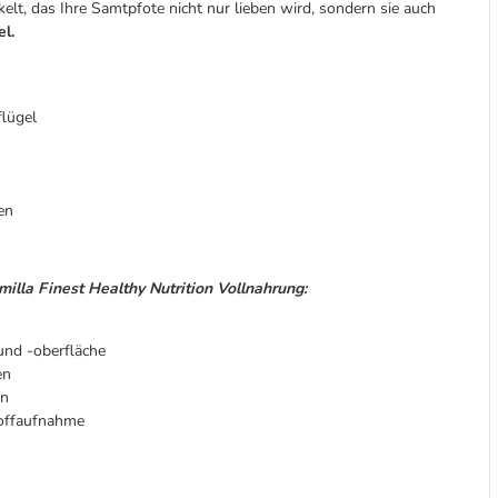
elt, das Ihre Samtpfote nicht nur lieben wird, sondern sie auch
el.
flügel
en
illa Finest Healthy Nutrition Vollnahrung:
und -oberfläche
en
en
toffaufnahme