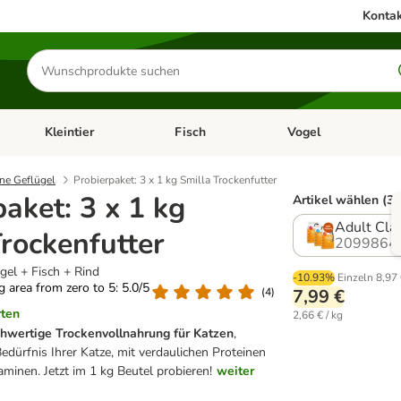
Kontak
Produkte
suchen
Kleintier
Fisch
Vogel
utter & Zubehör
Kategorie-Menü öffnen: Hundefutter & Zubehör
Kategorie-Menü öffnen: Kleintier
Kategorie-Menü öffnen
Ka
ne Geflügel
Probierpaket: 3 x 1 kg Smilla Trockenfutter
aket: 3 x 1 kg
Artikel wählen (3 
Adult Clas
Trockenfutter
2099864
gel + Fisch + Rind
-10.93%
Einzeln
8,97
ng area from zero to 5: 5.0/5
(
4
)
7,99 €
rten
2,66 € / kg
ochwertige Trockenvollnahrung für Katzen
,
edürfnis Ihrer Katze, mit verdaulichen Proteinen
minen. Jetzt im 1 kg Beutel probieren!
weiter