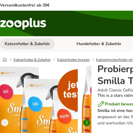
Versandkostenfrei ab 39€
Katzenfutter & Zubehör
Hundefutter & Zubehör
Kategorie-Menü öffnen: Katzenf
Katzenfutter & Zubehör
Katzenfutter trocken
Katzentrockenfutter oh
Probierp
Smilla 
Adult Classic Geflü
This is a stars rati
Produkt bewe
Smilla ist eine h
angepasst an das B
und wertvollen Vita