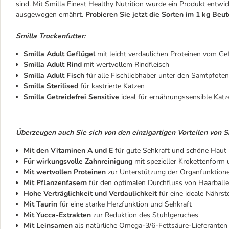
sind. Mit Smilla Finest Healthy Nutrition wurde ein Produkt entwick
ausgewogen ernährt.
Probieren Sie jetzt die Sorten im 1 kg Beut
Smilla Trockenfutter:
Smilla Adult Geflügel
mit leicht verdaulichen Proteinen vom Ge
Smilla Adult Rind
mit wertvollem Rindfleisch
Smilla Adult Fisch
für alle Fischliebhaber unter den Samtpfoten
Smilla Sterilised
für kastrierte Katzen
Smilla Getreidefrei Sensitive
ideal für ernährungssensible Katz
Überzeugen auch Sie sich von den einzigartigen Vorteilen von Sm
Mit den Vitaminen A und E
für gute Sehkraft und schöne Haut
Für wirkungsvolle Zahnreinigung
mit spezieller Krokettenform 
Mit wertvollen Proteinen
zur Unterstützung der Organfunktion
Mit Pflanzenfasern
für den optimalen Durchfluss von Haarball
Hohe Verträglichkeit und Verdaulichkeit
für eine ideale Nährs
Mit Taurin
für eine starke Herzfunktion und Sehkraft
Mit Yucca-Extrakten
zur Reduktion des Stuhlgeruches
Mit Leinsamen
als natürliche Omega-3/6-Fettsäure-Lieferanten