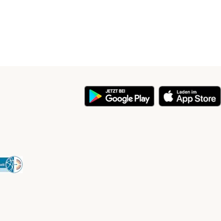
y
Security