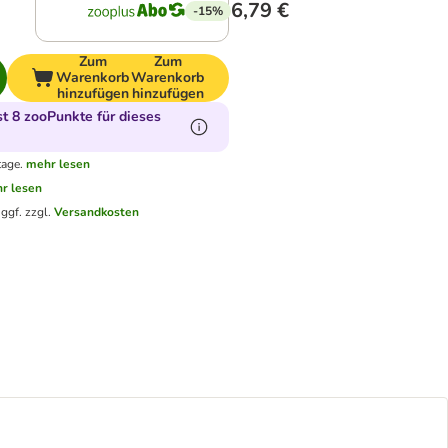
6,79 €
-15%
Zum
Zum
Warenkorb
Warenkorb
hinzufügen
hinzufügen
 8 zooPunkte für dieses
tage.
mehr lesen
r lesen
.
ggf. zzgl.
Versandkosten