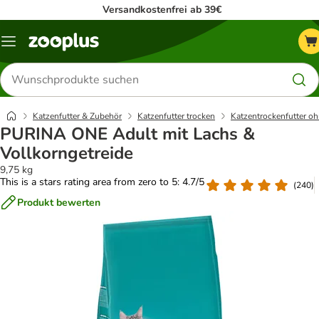
Versandkostenfrei ab 39€
Menü
Produkte
suchen
Katzenfutter & Zubehör
Katzenfutter trocken
Katzentrockenfutter oh
PURINA ONE Adult mit Lachs &
Vollkorngetreide
9,75 kg
This is a stars rating area from zero to 5: 4.7/5
(
240
)
Produkt bewerten