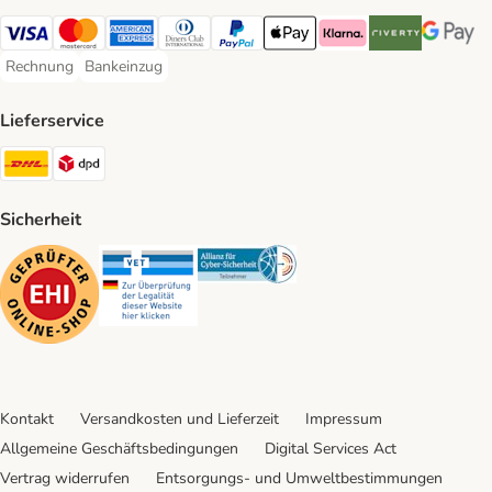
Visa Payment Method
Mastercard Payment Method
American Express Payment Method
Diners Club Payment Method
PayPal Payment Method
Apple Pay Payment Method
Klarna Payment Method
Riverty Payment 
Google P
Rechnung
Bankeinzug
Rechnung Payment Method
Bankeinzug Payment Method
Lieferservice
DHL Shipping Method
DPD Shipping Method
Sicherheit
Security
Security
Security
Kontakt
Versandkosten und Lieferzeit
Impressum
Allgemeine Geschäftsbedingungen
Digital Services Act
Vertrag widerrufen
Entsorgungs- und Umweltbestimmungen