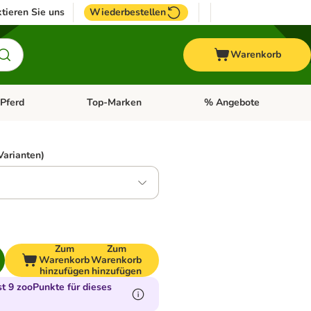
tieren Sie uns
Wiederbestellen
Warenkorb
Pferd
Top-Marken
% Angebote
: Fisch
tegorie-Menü öffnen: Vogel
Kategorie-Menü öffnen: Pferd
Kategorie-Menü öffnen: T
Varianten)
0
Zum
Zum
Warenkorb
Warenkorb
hinzufügen
hinzufügen
 9 zooPunkte für dieses