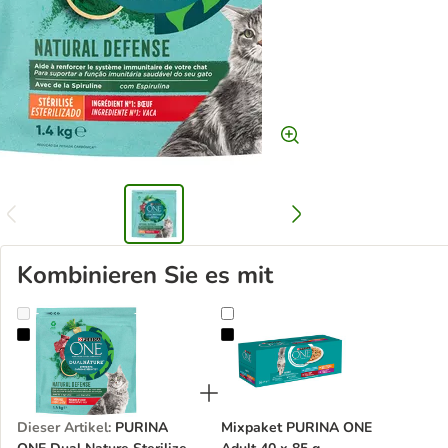
Kombinieren Sie es mit
PURINA ONE Dual Nature Sterilized Rind mit Spirulina
Mixpaket PURINA ONE Adult 40 x
Dieser Artikel
:
PURINA
Mixpaket PURINA ONE