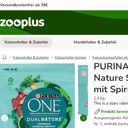
Versandkostenfrei ab 39€
Katzenfutter & Zubehör
Hundefutter & Zubehör
Kategorie-Menü öffnen: Katzenf
Katzenfutter & Zubehör
Katzenfutter trocken
Katzentrockenfutter oh
PURINA
Nature S
mit Spir
1,4 kg
This is a stars rati
Produkt bewe
Ausgewogenes Allein
Nr. 1, enthält hoch