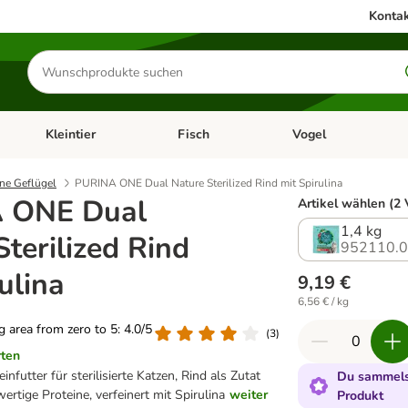
Kontak
Produkte
suchen
Kleintier
Fisch
Vogel
utter & Zubehör
Kategorie-Menü öffnen: Hundefutter & Zubehör
Kategorie-Menü öffnen: Kleintier
Kategorie-Menü öffnen
Ka
ne Geflügel
PURINA ONE Dual Nature Sterilized Rind mit Spirulina
 ONE Dual
Artikel wählen (2 
1,4 kg
terilized Rind
952110.
ulina
9,19 €
6,56 € / kg
ng area from zero to 5: 4.0/5
(
3
)
rten
futter für sterilisierte Katzen, Rind als Zutat
Du sammelst
wertige Proteine, verfeinert mit Spirulina
weiter
Produkt