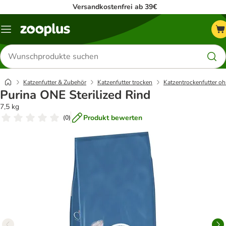
Versandkostenfrei ab 39€
Menü
Produkte
suchen
Katzenfutter & Zubehör
Katzenfutter trocken
Katzentrockenfutter oh
Purina ONE Sterilized Rind
7,5 kg
Produkt bewerten
(
0
)