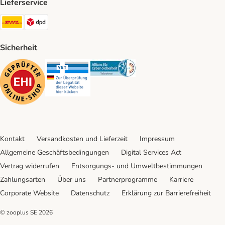
Lieferservice
DHL Shipping Method
DPD Shipping Method
Sicherheit
Security
Security
Security
Kontakt
Versandkosten und Lieferzeit
Impressum
Allgemeine Geschäftsbedingungen
Digital Services Act
Vertrag widerrufen
Entsorgungs- und Umweltbestimmungen
Zahlungsarten
Über uns
Partnerprogramme
Karriere
Corporate Website
Datenschutz
Erklärung zur Barrierefreiheit
© zooplus SE
2026